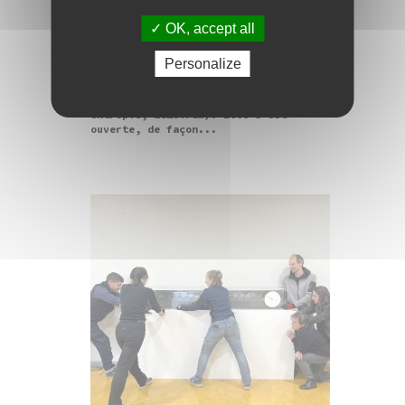
Les acquisitions du Frac
en 2023
OK, accept all
Depuis 2006, la collection du Frac
Personalize
Franche-Comté s’est structurée autour
de la question du Temps et de ses
corollaires (durée, mouvement, espace,
entropie, mémoire…). Elle s’est
ouverte, de façon...