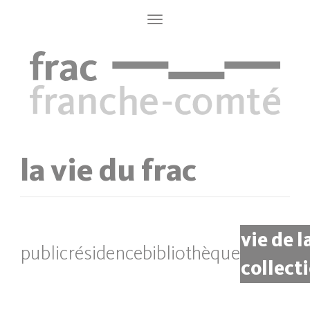
Aller
au
Toggle
navigation
contenu
principal
la vie du frac
vie de l
public
résidence
bibliothèque
collect