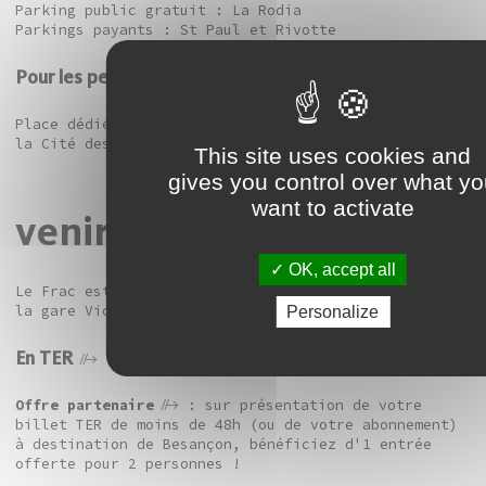
Parking public gratuit : La Rodia
Parkings payants : St Paul et Rivotte
Pour les personnes à mobilité réduite
Place dédiée, dépose minute et rampe d’accès devant
la Cité des arts
This site uses cookies and
gives you control over what y
want to activate
venir en train
OK, accept all
Le Frac est situé à seulement 25 minutes à pied de
la gare Viotte.
Personalize
En TER
Offre partenaire
: sur présentation de votre
billet TER de moins de 48h (ou de votre abonnement)
à destination de Besançon, bénéficiez d'1 entrée
offerte pour 2 personnes !