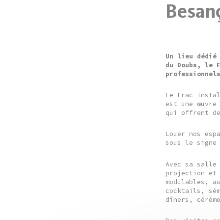
Besan
Un lieu dédié
du Doubs, le 
professionnel
Le Frac insta
est une œuvre
qui offrent d
Louer nos esp
sous le signe
Avec sa salle
projection et
modulables, a
cocktails, sé
dîners, cérém