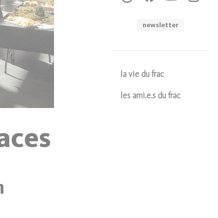
newsletter
la vie du frac
les ami.e.s du frac
Soumettre
paces
n