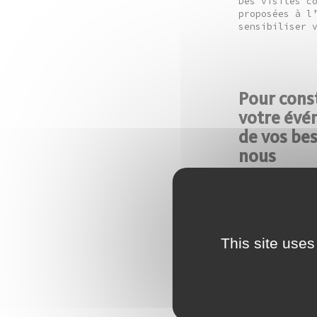
Des visites c
proposées à l
sensibiliser 
Pour cons
votre évé
de vos bes
nous
Virginie Lema
direction
virginie.le
comte.fr
+ 33 (0)3 81 
This site uses