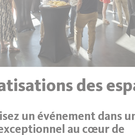
atisations des es
isez un événement dans u
exceptionnel au cœur de