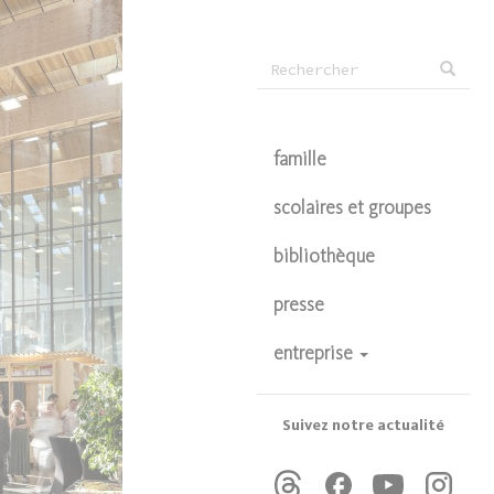
Formulaire
Rechercher
de
recherche
famille
scolaires et groupes
bibliothèque
presse
entreprise
devenir partenaire
privatisations
Suivez notre actualité