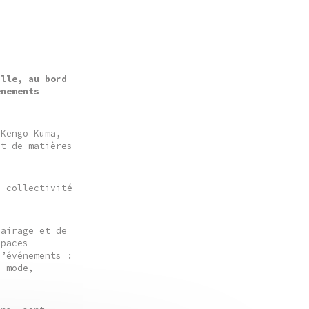
ille, au bord
ènements
 Kengo Kuma,
et de matières
u collectivité
lairage et de
spaces
d’événements :
e mode,