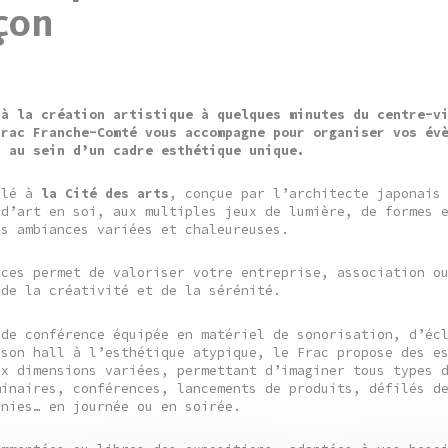
çon
 à la création artistique à quelques minutes du centre-v
Frac Franche-Comté vous accompagne pour organiser vos év
s au sein d’un cadre esthétique unique.
llé à
la Cité des arts
, conçue par l’architecte japonais
 d’art en soi, aux multiples jeux de lumière, de formes 
es ambiances variées et chaleureuses.
aces permet de valoriser votre entreprise, association o
 de la créativité et de la sérénité.
 de conférence équipée en matériel de sonorisation, d’éc
 son hall à l’esthétique atypique, le Frac propose des e
ux dimensions variées, permettant d’imaginer tous types 
minaires, conférences, lancements de produits, défilés d
onies… en journée ou en soirée.