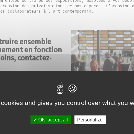
ommentées ou libres des expositions, adaptées à vos beso
’occasion des privatisations de nos espaces. L’occasion 
vos collaborateurs à l’art contemporain.
truire ensemble
nement en fonction
oins, contactez-
rchand, adjointe de
marchand@frac-franche-
87 87 43
 cookies and gives you control over what you w
Privatisation Besançon Boo
Bonheur
, photo : Nicolas 
OK, accept all
Personalize