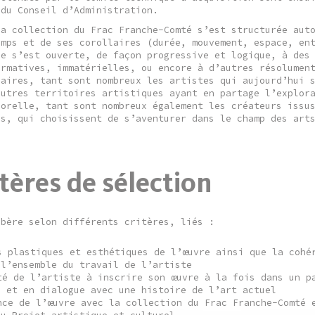
 du Conseil d’Administration.
la collection du Frac Franche-Comté s’est structurée aut
emps et de ses corollaires (durée, mouvement, espace, en
le s’est ouverte, de façon progressive et logique, à des
ormatives, immatérielles, ou encore à d’autres résolumen
naires, tant sont nombreux les artistes qui aujourd’hui 
autres territoires artistiques ayant en partage l’explor
porelle, tant sont nombreux également les créateurs issu
es, qui choisissent de s’aventurer dans le champ des art
itères de sélection
ibère selon différents critères, liés :
s plastiques et esthétiques de l’œuvre ainsi que la cohé
 l’ensemble du travail de l’artiste
té de l’artiste à inscrire son œuvre à la fois dans un p
n et en dialogue avec une histoire de l’art actuel
nce de l’œuvre avec la collection du Frac Franche-Comté 