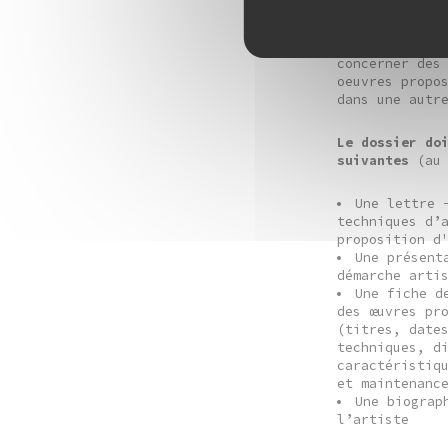
Attention, le
d’acquisition
concerner des
oeuvres propo
dans une autr
Le dossier do
suivantes
(au 
Une lettre 
techniques d’
proposition d
Une présent
démarche arti
Une fiche d
des œuvres pr
(titres, date
techniques, d
caractéristiq
et maintenanc
Une biograp
l’artiste