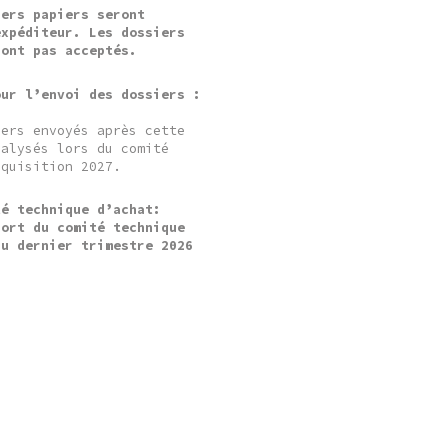
iers papiers seront
expéditeur. Les dossiers
ront pas acceptés.
our l’envoi des dossiers :
iers envoyés après cette
nalysés lors du comité
cquisition 2027.
té technique d’achat:
port du comité technique
au dernier trimestre 2026