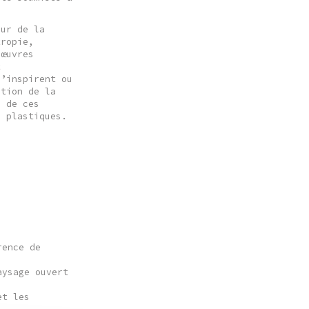
our de la
tropie,
 œuvres
t
s’inspirent ou
ation de la
s de ces
s plastiques.
rence de
aysage ouvert
et les