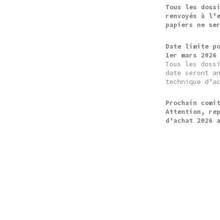
Tous les doss
renvoyés à l’
papiers ne se
Date limite p
1er mars 2026
Tous les doss
date seront a
technique d’a
Prochain comi
Attention, re
d’achat 2026 