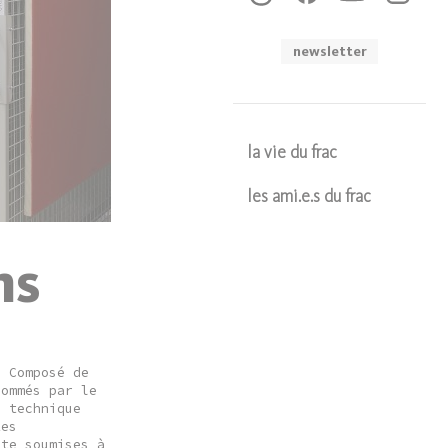
newsletter
la vie du frac
les ami.e.s du frac
Soumettre
ns
. Composé de
nommés par le
é technique
Les
ite soumises à