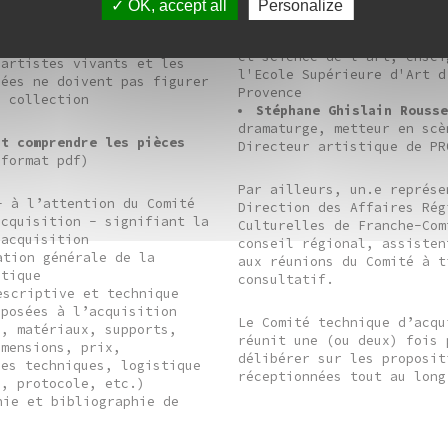
pensionnaire de l’Académie
OK, accept all
Personalize
Rome Villa Médicis 2020 - 
s propositions
Sophie Lapalu
, docteure
s spontanées doivent
et science de l'art, ensei
 artistes vivants et les
l'Ecole Supérieure d'Art d
sées ne doivent pas figurer
Provence
e collection
Stéphane Ghislain Rouss
dramaturge, metteur en scè
it comprendre les pièces
Directeur artistique de PR
format pdf)
Par ailleurs, un.e représe
- à l’attention du Comité
Direction des Affaires Rég
acquisition - signifiant la
Culturelles de Franche-Com
'acquisition
conseil régional, assisten
ation générale de la
aux réunions du Comité à t
stique
consultatif.
escriptive et technique
oposées à l’acquisition
Le Comité technique d’acqu
s, matériaux, supports,
réunit une (ou deux) fois 
imensions, prix,
délibérer sur les proposit
ues techniques, logistique
réceptionnées tout au long
e, protocole, etc.)
hie et bibliographie de