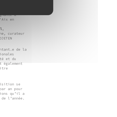
 de France à
2021
 en esthétique
gnante à
'Aix en
el
,
ne, curateur
OJETEN
ntant.e de la
ionales
té et du
t également
itre
isition se
par an pour
ions qu’il a
 de l’année.