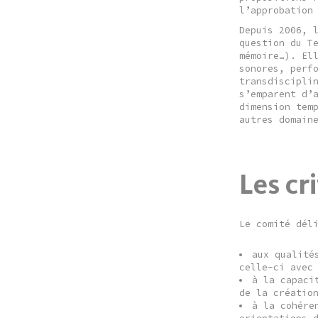
l’approbation
Depuis 2006, 
question du T
mémoire…). El
sonores, perf
transdiscipli
s’emparent d’
dimension tem
autres domain
Les cr
Le comité dél
aux qualité
celle-ci avec
à la capaci
de la créatio
à la cohére