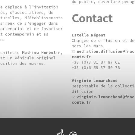
du public, ouverture pédag
se déplace à l’invitation
tés, d’associations, de
Contact
lturelles, d’établissements
ésireux de s’engager dans
partenariat et de favoriser
rt contemporain et sa
Estelle Régent
on.
Chargée de diffusion et de
hors-les-murs
mediation.diffusion@frac
rchitecte
Mathieu Herbelin
,
comte.fr
est un véhicule original
+33 (0)3 81 87 87 62
position des œuvres.
+33 (0)6 59 37 50 78
Virginie Lemarchand
Responsable de la collecti
diffusion
virginie.lemarchand@frac
comte.fr