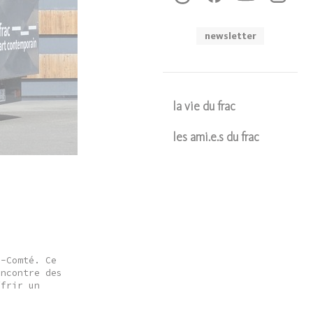
newsletter
la vie du frac
les ami.e.s du frac
Soumettre
e-Comté. Ce
encontre des
ffrir un