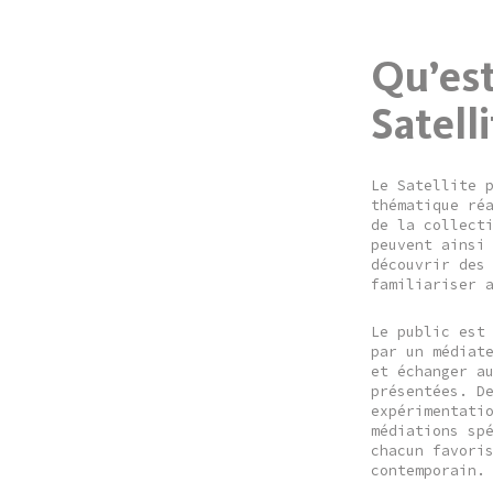
Qu’est
Satelli
Le Satellite 
thématique ré
de la collect
peuvent ainsi
découvrir des
familiariser 
Le public est
par un médiat
et échanger a
présentées. D
expérimentati
médiations sp
chacun favori
contemporain.