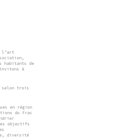
 l’art
sociation,
s habitants de
invitons à
 selon trois
ques en région
ctions du Frac
ndrier
les objectifs
es
e, diversité