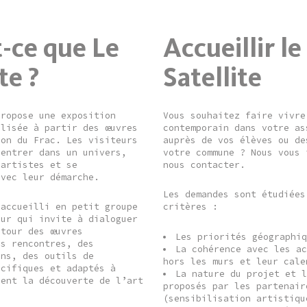
-ce que Le
Accueillir le
te ?
Satellite
propose une exposition
Vous souhaitez faire vivre
alisée à partir des œuvres
contemporain dans votre as
ion du Frac. Les visiteurs
auprès de vos élèves ou de
 entrer dans un univers,
votre commune ? Nous vous 
 artistes et se
nous contacter.
avec leur démarche.
Les demandes sont étudiées
 accueilli en petit groupe
critères :
eur qui invite à dialoguer
utour des œuvres
Les priorités géographi
es rencontres, des
La cohérence avec les a
ons, des outils de
hors les murs et leur cale
écifiques et adaptés à
La nature du projet et 
sent la découverte de l’art
proposés par les partenair
(sensibilisation artistiqu