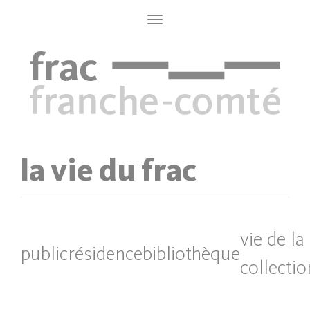
Aller
au
Toggle
navigation
contenu
principal
la vie du frac
vie de la
public
résidence
bibliothèque
collectio