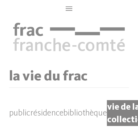
Aller
au
Toggle
navigation
contenu
principal
la vie du frac
vie de l
public
résidence
bibliothèque
collect