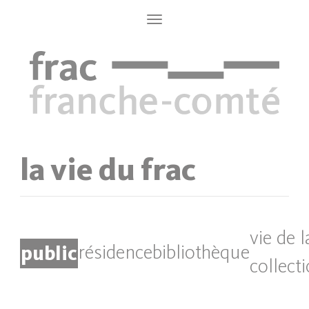
Aller
au
Toggle
navigation
contenu
principal
la vie du frac
vie de l
public
résidence
bibliothèque
collect