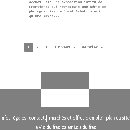
accueillait une exposition intitulée
Frontières qui regroupait une série de
photographies de Josef Schulz ainsi
qu’une œuvre...
1
2
3
suivant ›
dernier »
infos légales
contacts
marchés et offres d'emploi
plan du site
la vie du frac
les ami.e.s du frac