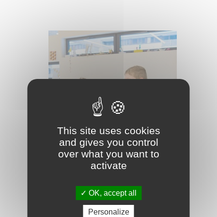
This site uses cookies
and gives you control
over what you want to
27/11/2023
activate
Les visites-ateliers
OK, accept all
pendant les vacances de
Noël !
Personalize