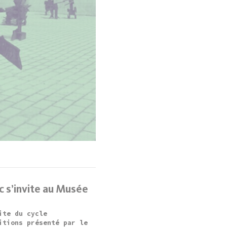
c s’invite au Musée
ite du cycle
itions présenté par le