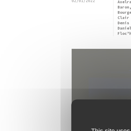
02/01/2022
Axelr
Baron
Bourg
Clair
Denis
Danie
Floc’
This site uses