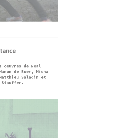
stance
s oeuvres de Neal
Manon de Boer, Micha
Matthieu Saladin et
 Stauffer.