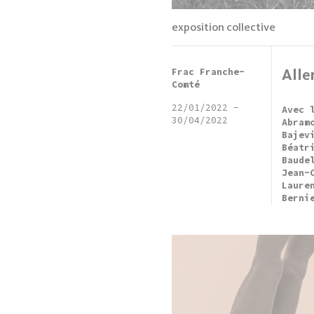
exposition collective
Frac Franche-
Alle
Comté
22/01/2022
-
Avec 
30/04/2022
Abram
Bajev
Béatr
Baude
Jean-
Laure
Berni