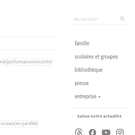
Formulaire
Rechercher
de
recherche
famille
scolaires et groupes
riat
performance
rencontre
bibliothèque
presse
entreprise
devenir partenaire
privatisations
Suivez notre actualité
 scolaire
en parallèle