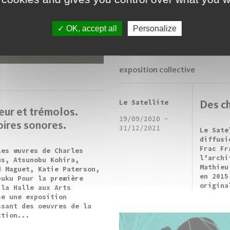
OK, accept all
Personalize
exposition collective
Le Satellite
Des ch
eur et trémolos.
19/09/2020
-
oires sonores.
31/12/2021
Le Sate
diffusi
Frac Fr
les œuvres de Charles
l’archi
us, Atsunobu Kohira,
Mathieu
d Maguet, Katie Paterson,
en 2015
buku Pour la première
origina
 la Halle aux Arts
se une exposition
ssant des oeuvres de la
ction...