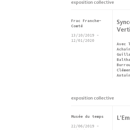
exposition collective
Frac Franche-
Sync
Comté
Vert
13/10/2019
-
12/01/2020
Avec 
Achai
Guill
Balth
Burro
Cléme
Antoi
exposition collective
Musée du temps
L’Em
22/06/2019
-