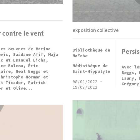
exposition collective
r contre le vent
les oeuvres de Marina
Bibliothèque de
Persi
ovic, Saâdane Afif, Maja
Maîche
ic et Emanuel Licha,
ice Balcou, Éric
Médiathèque de
Avec le
laire, Neal Beggs et
Saint-Hippolyte
Beggs, 
Christophe Norman et
Laury, 
08/01/2022
-
nt Tixador, Patrick
Grégory
19/03/2022
er et Olive...