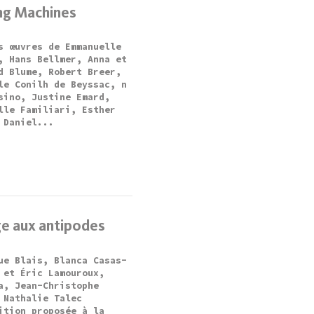
ng Machines
s œuvres de Emmanuelle
, Hans Bellmer, Anna et
d Blume, Robert Breer,
le Conilh de Beyssac, n
sino, Justine Emard,
lle Familiari, Esther
 Daniel...
e aux antipodes
ue Blais, Blanca Casas-
 et Éric Lamouroux,
a, Jean-Christophe
 Nathalie Talec
ition proposée à la