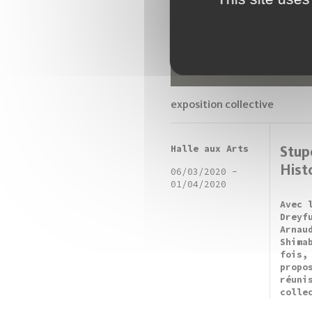
exposition collective
Halle aux Arts
Stup
Hist
06/03/2020
-
01/04/2020
Avec 
Dreyf
Arnau
Shima
fois,
propo
réuni
colle