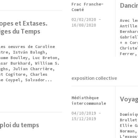
Frac Franche-
Danci
Comté
02/02/2020
-
Avec le
opes et Extases.
16/08/2020
Antille
iges du Temps
Bernhar
Gabriel
+ n Cor
les oeuvres de Caroline
Christe
ntre, István Balogh,
Ferrer,
aume Boulley, Luc Breton,
asar Burkhard, William S.
ughs, Julian Charrière,
nt Cogitore, Charles
exposition collective
ne Coypel, Salvador...
Médiathèque
Voyag
intercommunale
04/10/2019
-
Dominiq
15/12/2019
Brullet
ploi du temps
Ellie G
Norman,
L’expos