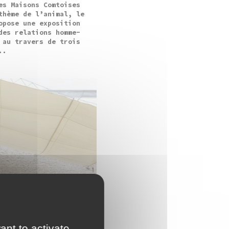
es Maisons Comtoises
thème de l’animal, le
opose une exposition
des relations homme-
 au travers de trois
..
ant to activate