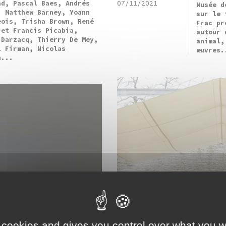
ad, Pascal Baes, Andrés
07/11/2021
Musée d
, Matthew Barney, Yoann
sur le 
eois, Trisha Brown, René
Frac pr
 et Francis Picabia,
autour 
 Darzacq, Thierry De Mey,
animal,
l Firman, Nicolas
œuvres.
h...
 cookies and gives you control over what you w