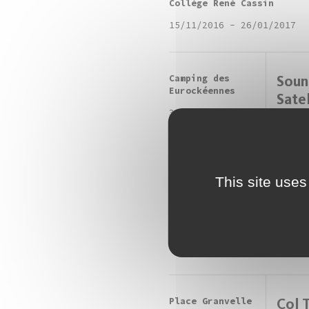
Collège René Cassin
15/11/2016
-
26/01/2017
Camping des
Soun
Eurockéennes
Satel
30/06/2016
-
Euro
03/07/2016
Manon
Bouro
Mouge
This site uses
Vince
Ana P
et le
s’ass
publi
Place Granvelle
Col 