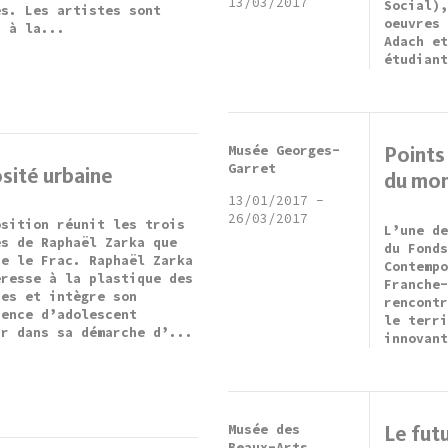
13/03/2017
Social)
es. Les artistes sont
oeuvres
s à la...
Adach e
étudian
Musée Georges-
Points
Garret
sité urbaine
du mo
13/01/2017
-
26/03/2017
osition réunit les trois
L’une d
es de Raphaël Zarka que
du Fond
de le Frac. Raphaël Zarka
Contemp
éresse à la plastique des
Franche
ces et intègre son
rencont
ience d’adolescent
le terr
ur dans sa démarche d’...
innovan
Musée des
Le futu
Beaux-Arts