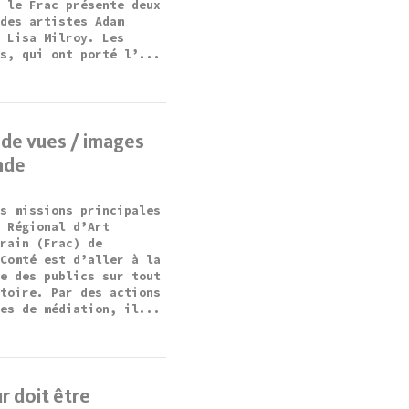
, le Frac présente deux
 des artistes Adam
t Lisa Milroy. Les
ts, qui ont porté l’...
 de vues / images
nde
es missions principales
s Régional d’Art
orain (Frac) de
-Comté est d’aller à la
re des publics sur tout
itoire. Par des actions
tes de médiation, il...
r doit être