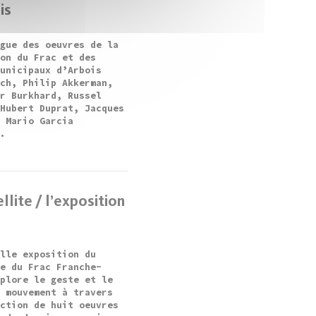
is
ogue des oeuvres de la
ion du Frac et des
municipaux d’Arbois
ach, Philip Akkerman,
ar Burkhard, Russel
 Hubert Duprat, Jacques
, Mario Garcia
..
llite / l’exposition
elle exposition du
te du Frac Franche-
xplore le geste et le
n mouvement à travers
ection de huit oeuvres