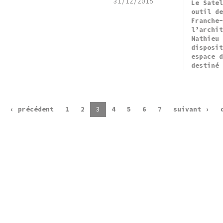
31/12/2015
Le Sate
outil d
Franche
l’archi
Mathieu
disposi
espace 
destiné
‹ précédent
1
2
3
4
5
6
7
suivant ›