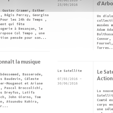
30/06/2016
-
d’Arbo
25/09/2016
l Gustav Cramer, Esther
r, Régis Perray, Georgina
Un dial
 Pour les 24h du Temps ,
collect
ment qui fête
musées 
logerie à Besançon, le
Adam Ad
propose Col Tempo , une
Balthas
ition pensée pour son...
Connor,
Fournel
Torres.
onnaît la musique
Le Satellite
Le Sate
Abdessemed, Basserode,
Action
is Baudevin, Céleste
07/03/2016
-
ier-Mougenot et Ariane
30/06/2016
l, Pascal Broccolichi,
La nouv
es Dreyfus, Latifa
Satelli
hch, John Giorno, Tom
Comté e
on, Atsunobu Kohira,
corps e
er...
une sél