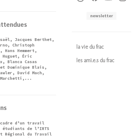
newsletter
attendues
ssaël, Jacques Berthet,
orno, Christoph
la vie du frac
t, Hans Hemmert,
e Huguet, Éric
les ami.e.s du frac
ux, Blanca Casas
 et Dominique Blais,
Soumettre
Lawler, David Mach,
 Marchetti,...
ons
 cadre d’un travail
s étudiants de l’IRTS
ut Régional du Travail