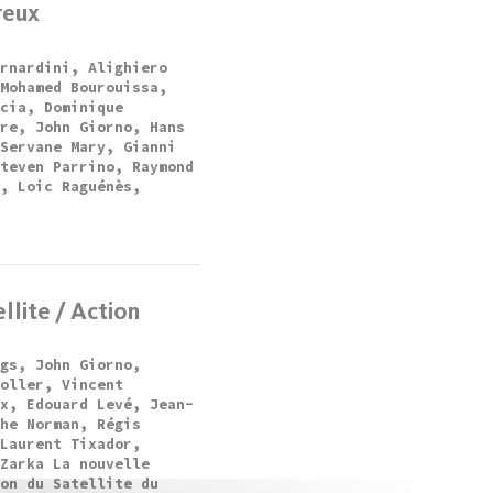
reux
ernardini, Alighiero
 Mohamed Bourouissa,
rcia, Dominique
ère, John Giorno, Hans
 Servane Mary, Gianni
Steven Parrino, Raymond
n, Loic Raguénès,
.
llite / Action
ggs, John Giorno,
Koller, Vincent
ux, Edouard Levé, Jean-
phe Norman, Régis
 Laurent Tixador,
 Zarka La nouvelle
ion du Satellite du