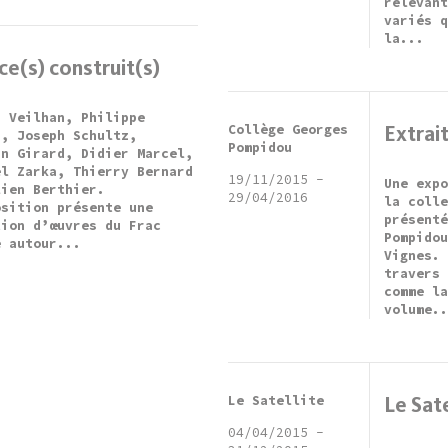
relevan
variés 
la...
e(s) construit(s)
r Veilhan, Philippe
Collège Georges
Extrait
n, Joseph Schultz,
Pompidou
an Girard, Didier Marcel,
ël Zarka, Thierry Bernard
19/11/2015
-
Une exp
lien Berthier.
29/04/2016
la coll
osition présente une
présent
tion d’œuvres du Frac
Pompido
e autour...
Vignes.
travers
comme l
volume.
Le Satellite
Le Sat
04/04/2015
-