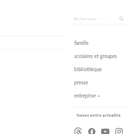
Formulaire
Rechercher
de
recherche
famille
scolaires et groupes
bibliothèque
presse
entreprise
devenir partenaire
privatisations
Suivez notre actualité