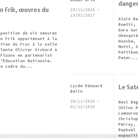
dange
n Frik, œuvres du
29/11/2016
-
19/02/2017
Alain B
Boetti,
Dora Ga
xposition de six oeuvres
Ghesqui
en Frik appartenant à la
Haacke,
ction du Frac à la salle
Motti, 
alente Olivier Vichard à
Pettibo
-Fluans en partenariat
Peter..
l’Éducation Nationale.
le cadre du...
Lycée Edouard
Le Sate
Belin
28/11/2016
-
Neal Be
02/12/2016
Jùlius 
Lamouro
Christo
Perray,
Raphaël
exposit