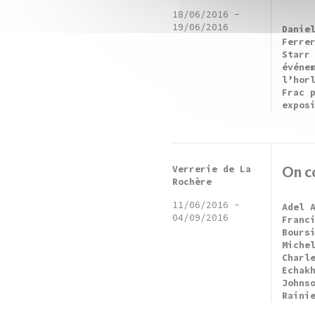
18/06/2016
-
19/06/2016
Danie
Ferre
Starr
événe
l’hor
Frac 
expos
Verrerie de La
On c
Rochère
11/06/2016
-
Adel 
04/09/2016
Franc
Bours
Miche
Charl
Echak
Johns
Raini