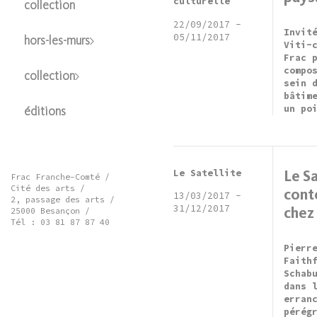
culturelle
collection
22/09/2017
-
Invit
05/11/2017
hors-les-murs
Viti-
Frac 
compo
collection
sein 
bâtim
un po
éditions
Le Satellite
Le Sa
Frac Franche-Comté /
Cité des arts /
cont
13/03/2017
-
2, passage des arts /
31/12/2017
chez
25000 Besançon /
Tél : 03 81 87 87 40
Pierr
Faith
Schab
dans 
erran
pérég