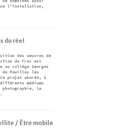
t de domaines aussi
que l’installation,
s du réel
osition des oeuvres de
ection du Frac est
ée au collège Georges
u de Pouilley les
 Ce projet aborde, à
 différents médiums
a photographie, le
..
ellite / Être mobile