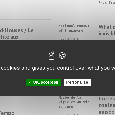
Frac Fr
National Museum
What is
d-Houses / Le
of Singapore
invisib
lite aux
07/10/2016
-
ckéennes de Belfort
19/02/2017
Cette e
visible
invite 
 de Boer, Mohamed
sensori
uissa, Céleste Boursier-
l’éphém
not et Ariane Michel,
 cookies and gives you control over what you w
projet,
nt Epplay, Hans Hemmert,
oeuvres
rvacki Les Eurockéennes
 Frac Franche-Comté
OK, accept all
Personalize
ocient pour proposer au
c...
Musée de la
Corres
vigne et du vin
contem
du Jura
musées
Tempo