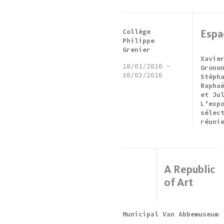
Collège
Espac
Philippe
Grenier
Xavie
18/01/2016
-
Grono
30/03/2016
Stéph
Rapha
et Ju
L’exp
sélec
réuni
A Republic
of Art
Municipal Van Abbemuseum