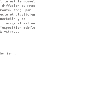
llite est le nouvel
e diffusion du Frac
-Comté. Conçu par
tecte et plasticien
 Herbelin , ce
tif original est un
d’exposition mobile
 à faire...
dernier »