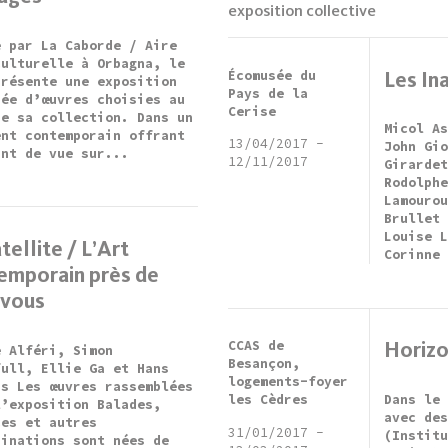
exposition collective
é par La Caborde / Aire
culturelle à Orbagna, le
Écomusée du
Les In
présente une exposition
Pays de la
sée d’œuvres choisies au
Cerise
de sa collection. Dans un
Micol A
ent contemporain offrant
13/04/2017
-
John Gi
int de vue sur...
12/11/2017
Girarde
Rodolph
Lamouro
Brullet
Louise 
tellite / L’Art
Corinne
emporain près de
 vous
CCAS de
Horiz
e Alféri, Simon
Besançon,
full, Ellie Ga et Hans
logements-foyer
us Les œuvres rassemblées
Dans le
les Cèdres
l’exposition Balades,
avec de
ces et autres
31/01/2017
-
(Instit
rinations sont nées de