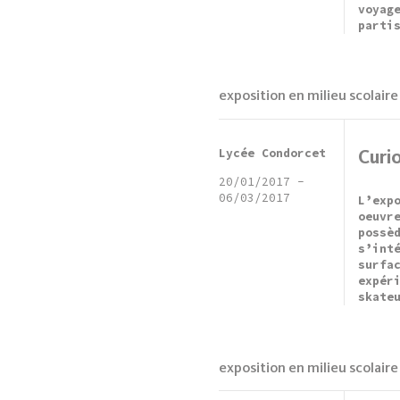
voyag
parti
exposition en milieu scolaire
Lycée Condorcet
Curio
20/01/2017
-
06/03/2017
L’exp
oeuvr
possè
s’int
surfa
expér
skate
exposition en milieu scolaire