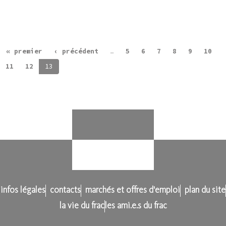
« premier
‹ précédent
…
5
6
7
8
9
10
11
12
13
infos légales
contacts
marchés et offres d'emploi
plan du site
la vie du frac
les ami.e.s du frac