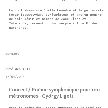
La contrebassiste Joëlle Léandre et le guitariste
Serge Teyssot-Gay, co-fondateur et ancien membre
de Noir Désir et membre de Zone Libre et
Interzone, forment un duo surprenant. « Fi des
marchands...
concert
Cité des Arts
12/04/2014
Concert / Poème symphonique pour 100
métronomes - György Ligeti
Dans le cadre des Portes ouvertes de la Cité des