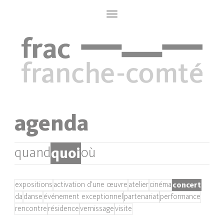
Aller
au
Toggle
navigation
contenu
principal
agenda
quoi
quand
où
concert
expositions
activation d’une œuvre
atelier
cinéma
da
danse
événement exceptionnel
partenariat
performance
rencontre
résidence
vernissage
visite