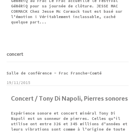
GéNéRiQ au Frac Le Frac accueille le Festival
GéNéRiQ pour sa journée de clôture. JESSE MAC
CORMACK Chez Jesse Mc Cormack tout est basé sur
l’émotion ! Véritablement inclassable, caché
quelque part...
concert
Salle de conférence - Frac Franche-Comté
19/11/2015
Concert / Tony Di Napoli, Pierres sonores
Expérience sonore et concert minéral Tony Di
Napoli est un sonneur de pierres. Celles qu’il
utilise ont entre 326 et 345 millions d’années et
leurs vibrations sont comme à l’origine de toute