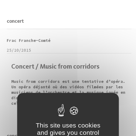
concert
Frac Franche-Comté
25/10/2015
Concert / Music from corridors
Music from corridors est une tentative d’opéra.
Un opéra déjanté où des vidéos filmées par les
musiciens de l’orchestre et la musique jouée en
direct retracent le parcours initiatique de
celles et...
This site uses cookies
and gives you control
concert