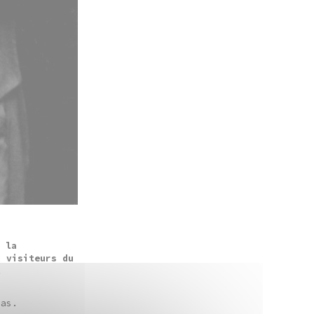
 la
x visiteurs du
t
pas.