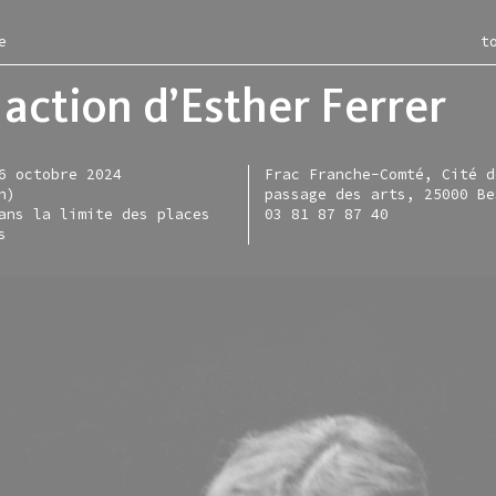
e
t
action d’Esther Ferrer
6 octobre 2024
Frac Franche-Comté, Cité d
n)
passage des arts, 25000 Be
itions
ac
les-murs
ction
ans la limite des places
03 81 87 87 40
s
ce moment
iment
rac en région
entation
nir
-restaurant
e en ligne
igne
sées
irie
tellite
tique d'acquisitions
sentiel
allette lefever
s
nisation
allette zarka