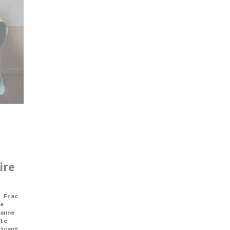
ire
 Frac
e
anne
le
ivant