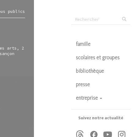
ous publics
Formulaire
Rechercher
de
recherche
famille
es arts, 2
sançon
scolaires et groupes
bibliothèque
presse
entreprise
devenir partenaire
privatisations
Suivez notre actualité