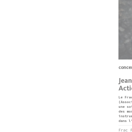
conce
Jean
Act
Le Fra
(Assoc
une so
des mu
instru
dans l
Frac 