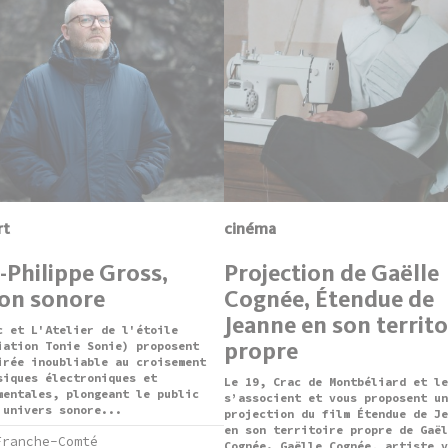
rt
cinéma
-Philippe Gross,
Projection de Gaëlle
ion sonore
Cognée, Étendue de
Jeanne en son territo
c et L'Atelier de l'étoile
propre
iation Tonie Sonie) proposent
irée inoubliable au croisement
siques électroniques et
Le 19, Crac de Montbéliard et le
mentales, plongeant le public
s’associent et vous proposent un
’univers sonore...
projection du film Étendue de Je
en son territoire propre de Gaël
Franche-Comté
Cognée. Gaëlle Cognée, artiste v