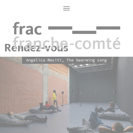
Aller
au
Toggle
navigation
contenu
principal
Rendez-vous
Angelica Mesiti, The Swarming song