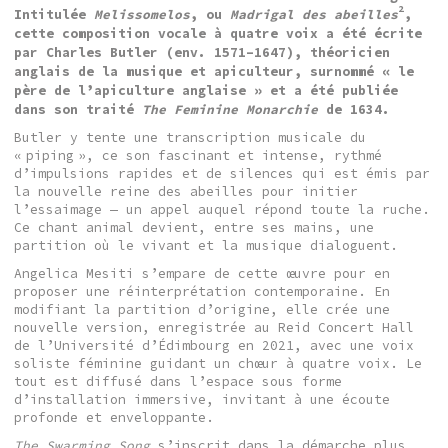
2
Intitulée
Melissomelos
, ou
Madrigal des abeilles
,
cette composition vocale à quatre voix a été écrite
par Charles Butler (env. 1571–1647), théoricien
anglais de la musique et apiculteur, surnommé « le
père de l’apiculture anglaise » et a été publiée
dans son traité
The Feminine Monarchie
de 1634.
Butler y tente une transcription musicale du
« piping », ce son fascinant et intense, rythmé
d’impulsions rapides et de silences qui est émis par
la nouvelle reine des abeilles pour initier
l’essaimage — un appel auquel répond toute la ruche.
Ce chant animal devient, entre ses mains, une
partition où le vivant et la musique dialoguent.
Angelica Mesiti s’empare de cette œuvre pour en
proposer une réinterprétation contemporaine. En
modifiant la partition d’origine, elle crée une
nouvelle version, enregistrée au Reid Concert Hall
de l’Université d’Édimbourg en 2021, avec une voix
soliste féminine guidant un chœur à quatre voix. Le
tout est diffusé dans l’espace sous forme
d’installation immersive, invitant à une écoute
profonde et enveloppante.
The Swarming Song
s’inscrit dans la démarche plus