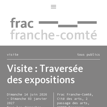
Aller
au
Toggle
navigation
contenu
principal
visite
tous publics
Visite : Traversée
des expositions
Dimanche 14 juin 2026
Frac Franche-Comté,
-
Dimanche 03 janvier
Cité des arts, 2
2027
passage des arts,