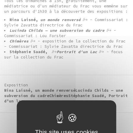
Tous les dimanches à 15h, gratuitement, une
médiatrice ou d'un médiateur du Frac vous emmène sur
un parcours d'1h30 à la découverte des expositions :
Nina Laisné,
un monde renversé
- Commissariat :
Sylvie Zavatta directrice du Frac
Lucinda Childs — une subversion du cadre
-
Commissariat : Lou Forster
Chimères
- exposition de la collection du Frac
- Commissariat : Sylvie Zavatta directrice du Frac
Stéphanie Saadé,
Portrait d'un Lac
-
focus
sur la collection du Frac
Exposition
Nina Laisné, un monde renversé
Lucinda Childs — une
subversion du cadre
Chimères
Stéphanie Saadé, Portrait
d’un lac
This site uses cookies