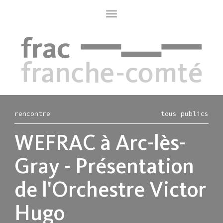
Aller
au
Toggle
navigation
contenu
principal
rencontre
tous publics
WEFRAC à Arc-lès-
Gray - Présentation
de l'Orchestre Victor
Hugo