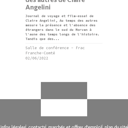
Angelini
Journal de voyage et film-essai de
Claire Angelini, Au temps des autres
mesure la présence et l’absence des
étrangers dans le sud du Morvan à
l’aune des temps longs de l’histoire.
Tandis que des...
Salle de conférence - Frac
Franche-Comté
02/06/2022
infos légales
contacts
marchés et offres d'emploi
plan du site