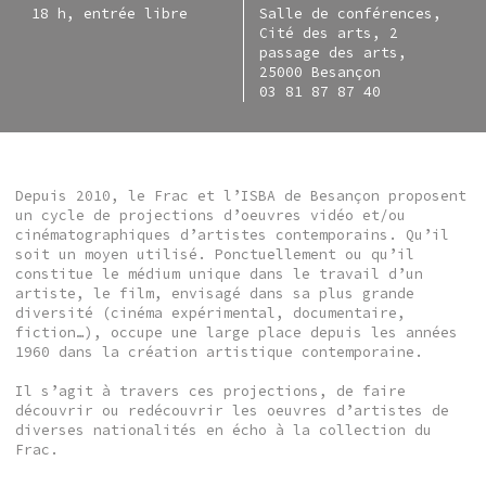
18 h, entrée libre
Salle de conférences,
Cité des arts, 2
passage des arts,
25000 Besançon
03 81 87 87 40
Depuis 2010, le Frac et l’ISBA de Besançon proposent
un cycle de projections d’oeuvres vidéo et/ou
cinématographiques d’artistes contemporains. Qu’il
soit un moyen utilisé. Ponctuellement ou qu’il
constitue le médium unique dans le travail d’un
artiste, le film, envisagé dans sa plus grande
diversité (cinéma expérimental, documentaire,
fiction…), occupe une large place depuis les années
1960 dans la création artistique contemporaine.
Il s’agit à travers ces projections, de faire
découvrir ou redécouvrir les oeuvres d’artistes de
diverses nationalités en écho à la collection du
Frac.