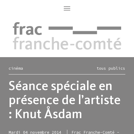
Aller
au
Toggle
navigation
contenu
principal
cinéma
tous publics
Séance spéciale en
présence de l’artiste
: Knut Åsdam
Mardi 04 novembre 2014
Frac Franche-Comté -