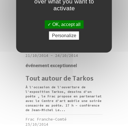
over what you want to
Stop motion, avec
activate
Raphaël Rouméas
Durant chaque vacance scolaire, le
Frac propose aux jeunes de 12 à 25 ans
OK, accept all
un stage de pratique pour explorer ses
capacités créatives en compagnie d’un
Personalize
artiste ou collectif intervenant dans
le champ...
Frac Franche-Comté
21/10/2014
-
24/10/2014
événement exceptionnel
Tout autour de Tarkos
À l’occasion de l’ouverture de
l’exposition Tarkos, dessins d’un
poète , le Frac propose en partenariat
avec le Centre d’art mobile une soirée
consacrée au poète. 17 h - conférence
de Jean-Michel Le...
Frac Franche-Comté
25/10/2014