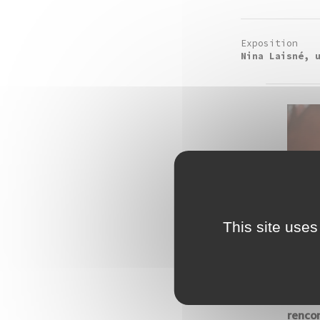
Exposition
Nina Laisné, 
This site uses
renco