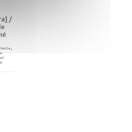
a] /
de
né
iècle,
e
el
e