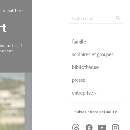
ous publics
Formulaire
rt
Rechercher
de
recherche
famille
es arts, 2
sançon
scolaires et groupes
bibliothèque
presse
entreprise
devenir partenaire
privatisations
Suivez notre actualité