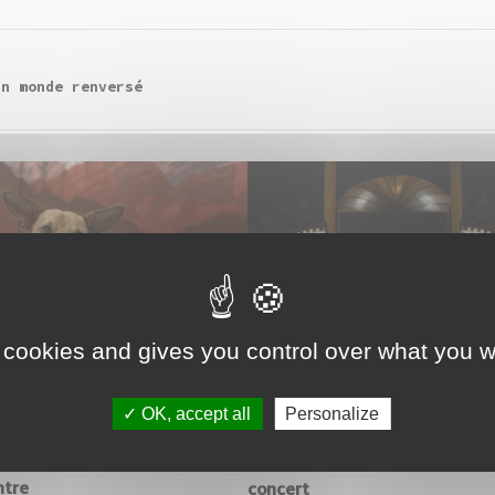
un monde renversé
 cookies and gives you control over what you w
OK, accept all
Personalize
ntre
concert