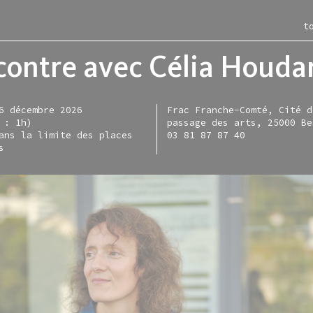
t
ontre avec Célia Houda
6 décembre 2026
Frac Franche-Comté, Cité d
 : 1h)
passage des arts, 25000 Be
itions
ac
les-murs
ction
ans la limite des places
03 81 87 87 40
s
ce moment
iment
rac en région
entation
nir
-restaurant
e en ligne
igne
sées
irie
tellite
tique d'acquisitions
sentiel
allette lefever
s
nisation
allette zarka