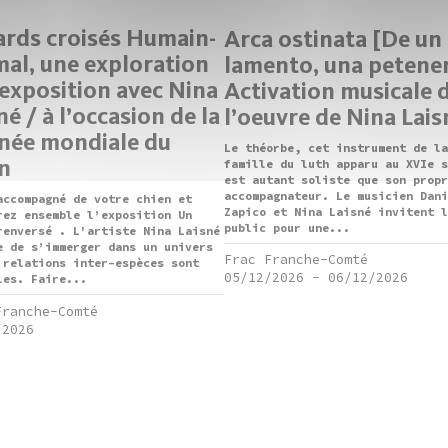
rds croisés Humain-
Arca ostinata [De un
al, une exploration
lamento, una petener
’exposition avec Nina
Activation musicale 
né / à l’occasion de la
l’oeuvre de Nina Lais
née mondiale du
Le théorbe, cet instrument de la
n
famille du luth apparu au XVIe s
est autant soliste que son propr
accompagnateur. Le musicien Dani
accompagné de votre chien et
Zapico et Nina Laisné invitent l
rez ensemble l’exposition Un
public pour une...
renversé . L'artiste Nina Laisné
e de s’immerger dans un univers
Frac Franche-Comté
 relations inter-espèces sont
05/12/2026
-
06/12/2026
les. Faire...
Franche-Comté
/2026