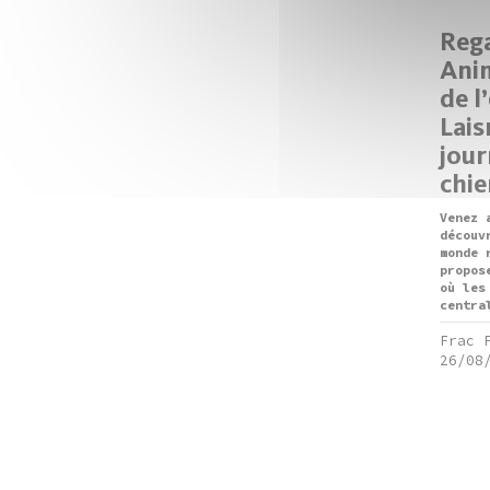
Rega
Anim
de l
Lais
jour
chie
Venez 
découv
monde 
propos
où les
centra
Frac 
26/08