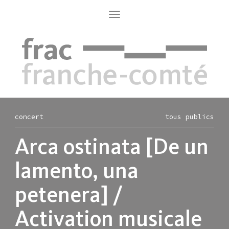
Aller
au
Toggle
navigation
contenu
principal
concert
tous publics
Arca ostinata [De un
lamento, una
petenera] /
Activation musicale