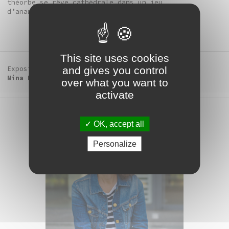
théorbe se rêve cathédrale dans un jeu
d’anamorphoses musicales et de timbres altérés.
This site uses cookies
and gives you control
Exposition
Nina Laisné, un monde renversé
over what you want to
activate
OK, accept all
Personalize