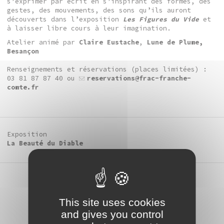
s’exprimer par écrit en s’inspirant des formes, des
gestes, des mouvements, des sons qu’ils auront
découverts dans l’exposition
Les Figures du Vide
et
à laisser libre cours à leur imagination.
Atelier animé par
Claire Eustache
,
Lune de Plume,
Besançon
Renseignements et réservations (places limitées) :
03 81 87 87 40 ou
reservations@frac-franche-
comte.fr
Exposition
La Beauté du Diable
This site uses cookies
and gives you control