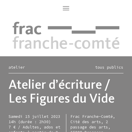
Aller
au
Toggle
navigation
contenu
principal
atelier
tous publics
Atelier d’écriture /
Les Figures du Vide
Samedi 15 juillet 2023
Frac Franche-Comté,
14h (durée : 2h30)
Cité des arts, 2
7 € / Adultes, ados et
passage des arts,