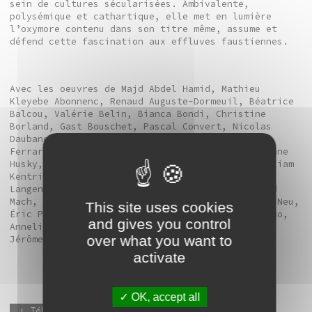
sein de cultures sécularisées. Ambivalente,
polysémique et cathartique, elle met en lumière
l’oxymore contenu dans son titre même, assume et
défend cette fascination aux effluves faustiennes.
Avec les oeuvres de Majd Abdel Hamid, Mathieu
Kleyebe Abonnenc, Renaud Auguste-Dormeuil, Béatrice
Balcou, Valérie Belin, Bianca Bondi, Christine
Borland, Gast Bouschet, Pascal Convert, Nicolas
Daubanes, Hélène Delprat, Stan Douglas, León
Ferrari, Marina Gadonneix, Douglas Gordon, Suzanne
Husky, Matthew Day Jackson, John Urho Kemp, William
Kentridge, Joachim Koester, Nino Laisné, Julien
Langendorff, Élodie Lesourd, Robert Longo, David
Mach, Myriam Mechita, Annette Messager, Patrick Neu,
This site uses cookies
Éric Pougeau, Sophie Ristelhueber, Andres Serrano,
and gives you control
Annelies Štrba, Iris Van Dongen, Jean-Luc Verna,
over what you want to
Jérôme Zonder.
activate
OK, accept all
Télécharger le livret d'exposition