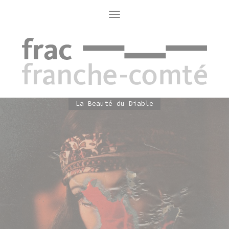
Aller
au
Toggle
navigation
contenu
principal
La Beauté du Diable