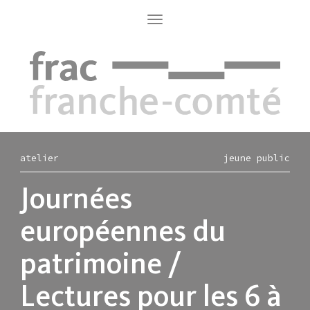
Aller
au
Toggle
navigation
contenu
principal
atelier
jeune public
Journées
européennes du
patrimoine /
Lectures pour les 6 à