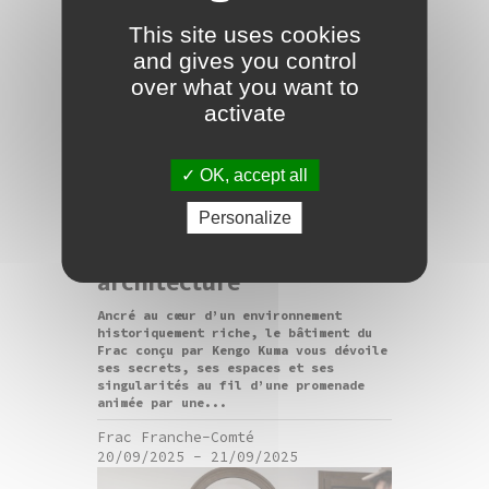
This site uses cookies
and gives you control
over what you want to
activate
visite
OK, accept all
Personalize
Journées européennes du
patrimoine / Visites
architecture
Ancré au cœur d’un environnement
historiquement riche, le bâtiment du
Frac conçu par Kengo Kuma vous dévoile
ses secrets, ses espaces et ses
singularités au fil d’une promenade
animée par une...
Frac Franche-Comté
20/09/2025
-
21/09/2025