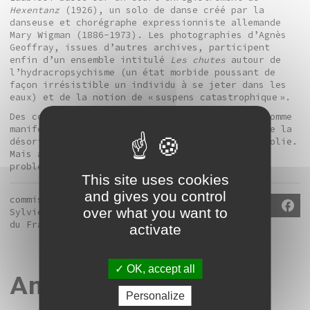
Hexentanz
(1926), un solo de danse créé par la
danseuse et chorégraphe expressionniste allemande
Mary Wigman (1886-1973). Les photographies d’Agnès
Geoffray, issues d’autres archives, participent
enfin d’un ensemble intitulé
Les chutes
autour de
l’hydracropsychisme (un état morbide poussant de
façon irrésistible un individu à se jeter dans les
eaux) et de la notion de « suspens catastrophique ».
Des corps insensés, mais néanmoins poétiques, comme
manifestation de l’étrangeté, de l’hybridité, de la
désorientation spatio-temporelle, voire de la folie.
Mais aussi des corps politiques en prise aux
problématiques d’oppression et de domination.
This site uses cookies
and gives you control
commissariat :
over what you want to
Sylvie Zavatta, directrice
du Frac
activate
OK, accept all
Annexe / Documents
Personalize