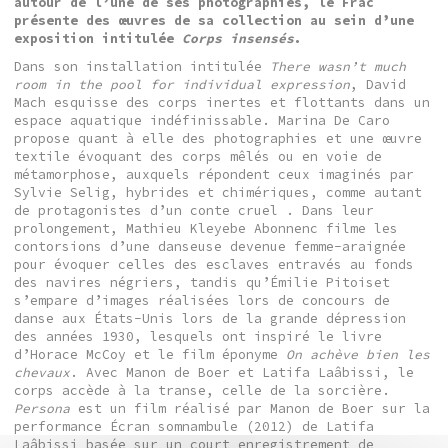
autour de l’une de ses photographies, le Frac
présente des œuvres de sa collection au sein d’une
exposition intitulée
Corps insensés
.
Dans son installation intitulée
There wasn’t much
room in the pool for individual expression
, David
Mach esquisse des corps inertes et flottants dans un
espace aquatique indéfinissable. Marina De Caro
propose quant à elle des photographies et une œuvre
textile évoquant des corps mêlés ou en voie de
métamorphose, auxquels répondent ceux imaginés par
Sylvie Selig, hybrides et chimériques, comme autant
de protagonistes d’un conte cruel . Dans leur
prolongement, Mathieu Kleyebe Abonnenc filme les
contorsions d’une danseuse devenue femme-araignée
pour évoquer celles des esclaves entravés au fonds
des navires négriers, tandis qu’Émilie Pitoiset
s’empare d’images réalisées lors de concours de
danse aux États-Unis lors de la grande dépression
des années 1930, lesquels ont inspiré le livre
d’Horace McCoy et le film éponyme
On achève bien les
chevaux
. Avec Manon de Boer et Latifa Laâbissi, le
corps accède à la transe, celle de la sorcière.
Persona
est un film réalisé par Manon de Boer sur la
performance Écran somnambule (2012) de Latifa
Laâbissi basée sur un court enregistrement de