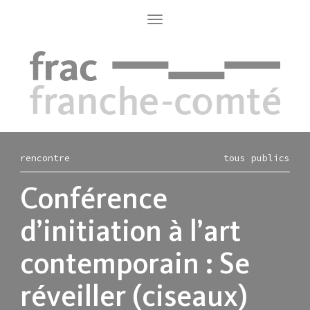
Aller
au
Toggle
navigation
contenu
principal
rencontre
tous publics
Conférence
d’initiation à l’art
contemporain : Se
réveiller (ciseaux)