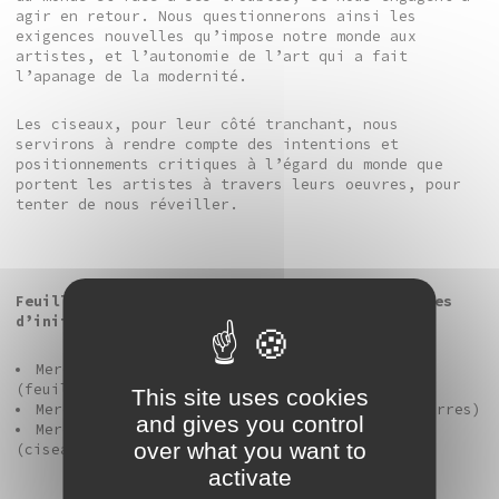
agir en retour. Nous questionnerons ainsi les
exigences nouvelles qu’impose notre monde aux
artistes, et l’autonomie de l’art qui a fait
l’apanage de la modernité.
Les ciseaux, pour leur côté tranchant, nous
servirons à rendre compte des intentions et
positionnements critiques à l’égard du monde que
portent les artistes à travers leurs oeuvres, pour
tenter de nous réveiller.
Feuilles, pierres, ciseaux : cycle de conférences
d’initiation à l’art contemporain
Mercredi 21 janvier à 18h30 > S’émerveiller
(feuilles)
This site uses cookies
Mercredi 25 février à 18h30 > S’éveiller (pierres)
and gives you control
Mercredi 1er avril à 18h30 > Se réveiller
over what you want to
(ciseaux)
activate