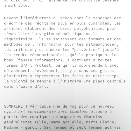
aujourd’hui ?" qui alimente une curiosité devenue
insatiable.
Devant l’immédiateté du scoop dont la tendance est
d’écrire des récits de plus en plus dualistes, les
artistes élaborent des formes polyphoniques pour
réhabiliter la vigilance politique ou le
réquisitoire. Ils se saisissent des formats et des
méthodes de l’information pour les métamorphoser,
les critiquer, ou encore les "pulvériser" jusqu’à
les rendre méconnaissables. Qu’ils pratiquent le
hoax (fausse information), s’activent à toutes
formes d’Art Protest, ou qu’ils appréhendent avec
détachement l’événement, il y a dans ces gestes
d’artistes à représenter les faits de notre temps,
la volonté de rendre à l’Histoire une place centrale
dans l’œuvre d’art.
SOMMAIRE ! Véritable une de mag pour ce nouveau
cycle
Art contemporain zéro complexe
élaboré à
partir des rubriques de magazines féminins
généralistes (Elle,Femme actuelle, Marie Claire,
Madame Figaro…). Six femmes et sept femmes actives