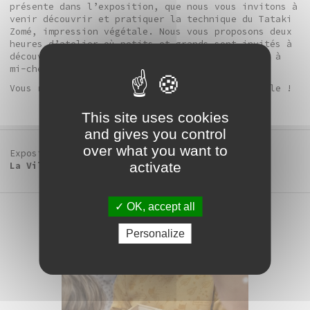
présente dans l’exposition, que nous vous invitons à
venir découvrir et pratiquer la technique du Tataki
Zomé, impression végétale. Nous vous proposons deux
heures d’atelier où petits et grands sont invités à
découvrir l’éco-art et une tradition ancestrale à
mi-chemin entre art et artisanat.
Vous repartirez avec votre impression sur textile !
This site uses cookies
and gives you control
over what you want to
Exposition
activate
La Villa / Frac-Collection
OK, accept all
Personalize