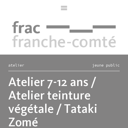
Aller
au
Toggle
navigation
contenu
principal
atelier
jeune public
Atelier 7-12 ans /
Atelier teinture
végétale / Tataki
Zomé