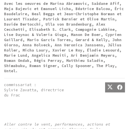
Avec les oeuvres de Marina Abramovic, Saâdane Afif,
Maja Bajevic et Emanuel Licha, Béatrice Balcou, Éric
Baudelaire, Neal Beggs et Jean-Christophe Norman et
Laurent Tixador, Patrick Bernier et Olive Martin,
Davide Bertocchi, Ulla von Brandenburg, Alex
Cecchetti, Elisabeth S. Clark, Compagnie Labkine,
Lise Daynac & Valeria Giuga, Manon De Boer, Cyprien
Gaillard, Mario García Torres, Gerard & Kelly, John
Giorno, Anna Holveck, Ann Veronica Janssens, Július
Koller, Micha Laury, Xavier Le Roy, Élodie Lesourd,
Marie Lund, Angelica Mesiti, Ari Benjamin Meyers,
Roman Ondak, Régis Perray, Matthieu Saladin,
Shimabuku, Roman Signer, Cally Spooner, The Play,
Untel.
commissariat :
Sylvie Zavatta, directrice
du Frac
Aller contre le vent, performances, actions et