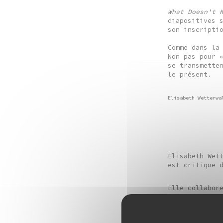
What Doesn't 
diapositives 
son inscripti
Comme dans la
Non pas pour 
se transmette
le présent.
Elisabeth Wetterwa
Elisabeth Wet
est critique 
Elle collabor
Elle est aute
AnnLee, Boris