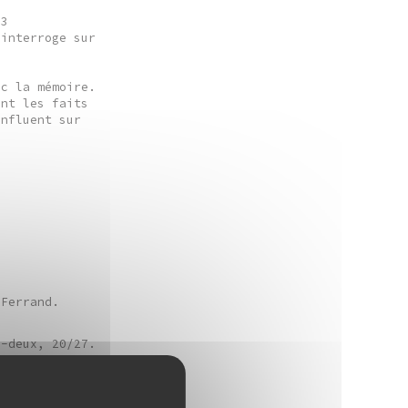
53
'interroge sur
ec la mémoire.
ent les faits
influent sur
-Ferrand.
o-deux, 20/27.
tes sur
, Bruno