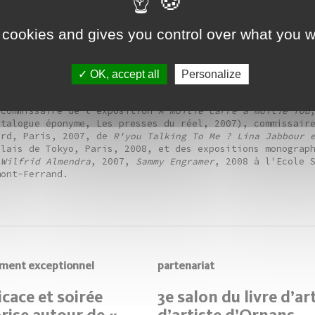
 Sala, Joe Scanlan, Tatiana Trouvé.
 cookies and gives you control over what you w
ent publié de nombreux textes dans des catalogues et mon
rdouvin, Lilian Bourgeat, Lee Bul, Giorgio de Chirico, J
vila, Mona Hatoum, Pierre Huyghes, Didier Marcel, Mathie
OK, accept all
Personalize
 Erwin Wurm, Christelle Familiari et Pierre Joseph.
-commissaire de l'exposition
A moitié carré à moitié fou
atalogue éponyme, Les presses du réel, 2007), commissair
ard, Paris, 2007, de
R'you Talking To Me ? Lina Jabbour 
alais de Tokyo, Paris, 2008, et des expositions monogra
,
Wilfrid Almendra
, 2007,
Sammy Engramer
, 2008 à l'Ecole 
mont-Ferrand.
ment exceptionnel
partenariat
cace et soirée
3e salon du livre d’ar
rise autour de «
d’artiste d’Ornans