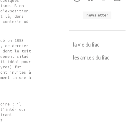
 quelques
risme. Bien
 d'exposition.
newsletter
et là, dans
e contexte où
ncé en 1993
la vie du frac
s, ce dernier
s dont le toit
quement situé
les ami.e.s du frac
oit idéal pour
Syros) fut
Soumettre
ront invités à
ement laissé à
toire : il
 l'intérieur
tirant
ns