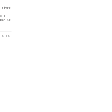
 livre
c :
par le
isirs