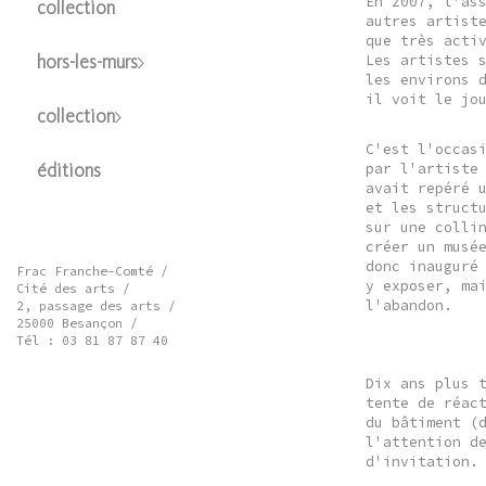
En 2007, l'as
collection
autres artist
que très acti
Les artistes 
hors-les-murs
les environs 
il voit le jo
collection
C'est l'occas
par l'artiste
éditions
avait repéré 
et les struct
sur une colli
créer un musé
donc inauguré
Frac Franche-Comté /
y exposer, ma
Cité des arts /
l'abandon.
2, passage des arts /
25000 Besançon /
Tél : 03 81 87 87 40
Dix ans plus 
tente de réac
du bâtiment (
l'attention d
d'invitation.