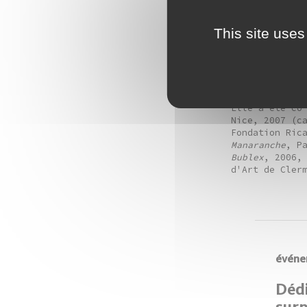
Peinado, Anri
This site uses
Elle a égalem
dont Pierre A
Pauline Fonde
Alain Séchas,
Elle a été co
Nice, 2007 (c
Fondation Ric
Manaranche
, P
Bublex
, 2006
d'Art de Cler
événe
Dédi
surp