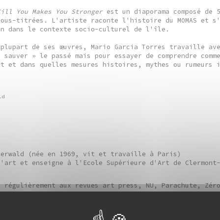
Kill You Makes You Stronger
est un diaporama composé de 
sous-titrées. L'artiste raconte l'histoire du MOMAS et s
on dans le contexte socio-culturel de l'île.
 plupart de ses œuvres, Mario Garcia Torres travaille av
« sauver » le passé mais pour essayer de comprendre comm
nt et dans quelles mesures histoires, mythes ou rumeurs 
ld
terwald (née en 1969, vit et travaille à Paris)
d'art et enseigne à l'Ecole Supérieure d'Art de Clermont
e régulièrement aux revues art press, NU, Parachute, Zér
ur de
Rue Sauvage
, un essai réunissant notamment des tex
 Achour, Alain Bublex, Maurizio Cattelan, Pierre Huygues