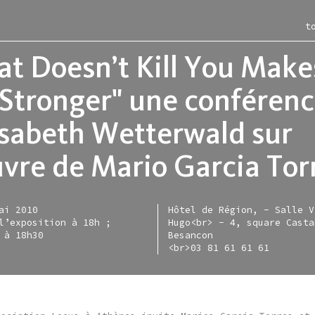
t
t Doesn’t Kill You Make
Stronger" une conféren
isabeth Wetterwald sur
itions
ac
les-murs
ction
ce moment
iment
rac en région
entation
uvre de Mario Garcia Tor
nir
-restaurant
e en ligne
igne
sées
irie
tellite
tique d'acquisitions
ai 2010
Hôtel de Région, - Salle V
sentiel
allette lefever
s
l’exposition à 18h ;
Hugo<br> - 4, square Casta
nisation
allette zarka
 à 18h30
Besancon
<br>03 81 61 61 61