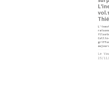
L’in
vol.
Thi
L'inex
raison
illust
Collin
griffo
aujour
Le Va
25/11