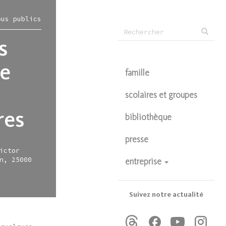
ous publics
Formulaire
s
Rechercher
de
ce
recherche
famille
scolaires et groupes
res
bibliothèque
presse
ictor
n, 25000
entreprise
devenir partenaire
privatisations
Suivez notre actualité