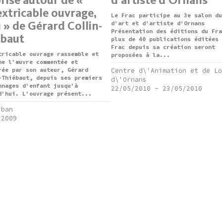
extricable ouvrage,
Le Frac participe au 3e salon du
1 » de Gérard Collin-
d’art et d’artiste d’Ornans
Présentation des éditions du Fra
ébaut
plus de 40 publications éditées 
Frac depuis sa création seront
tricable ouvrage rassemble et
proposées à la...
ne l'œuvre commentée et
rée par son auteur, Gérard
Centre d\'Animation et de Lo
-Thiébaut, depuis ses premiers
d\'Ornans
nnages d'enfant jusqu'à
22/05/2010
-
23/05/2010
d'hui. L'ouvrage présent...
uban
/2009