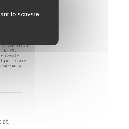
ant to activate
ographies –
immie Durham,
u Mercier,
, Villa Arson,
e de XS,
et Carole
phiques
Alain
Supérieure
t et