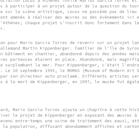
sociation Locus à Athènes invite Marios Garcia Torres et
es à participer à un projet autour de la question du tou
ve sur la scène artistique, Locus ne possède pas de lieu
sont amenés à réaliser des œuvres ou des événements ici 
d'Athènes; chaque projet s'inscrit donc fortement dans l
ur.
ion pour Mario Garcia Torres de revenir sur un projet la
 allemand Martin Kippenberger. Familier de l'île de Syro
un bâtiment en chantier, abandonné depuis des années mai
ures porteuses étaient en place. Abandonné, mais magnifi
ne surplombant la mer. Pour Kippenberger, c'était l'endr
e. Le 10 septembre 1993, le MOMAS (Museum of Modern Art 
 par son directeur auto proclamé. Différents artistes se
is à la mort de Kippenberger, en 1997, le musée fut égal
tard, Mario Garcia Torres ajoute un chapitre à cette his
tiver le projet de Kippenberger en exposant des œuvres à
devenu entre-temps une usine de traitement des eaux), at
e la population, diffusant abondamment affiches et carto