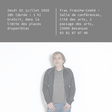
Jeudi 02 juillet 2026
Frac Franche-Comté -
18h (durée : 1 h)
Salle de conférences,
Gratuit, dans la
Cité des arts, 2
limite des places
passage des arts,
disponibles
25000 Besançon
03 81 87 87 40