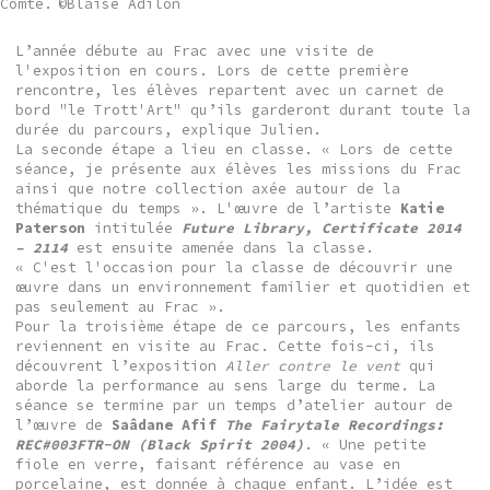
Comté.
©Blaise Adilon
L’année débute au Frac avec une visite de
l'exposition en cours. Lors de cette première
rencontre, les élèves repartent avec un carnet de
bord "le Trott'Art" qu’ils garderont durant toute la
durée du parcours, explique Julien.
La seconde étape a lieu en classe. « Lors de cette
séance, je présente aux élèves les missions du Frac
ainsi que notre collection axée autour de la
thématique du temps ». L'œuvre de l’artiste
Katie
Paterson
intitulée
Future Library, Certificate 2014
– 2114
est ensuite amenée dans la classe.
« C'est l'occasion pour la classe de découvrir une
œuvre dans un environnement familier et quotidien et
pas seulement au Frac ».
Pour la troisième étape de ce parcours, les enfants
reviennent en visite au Frac. Cette fois-ci, ils
découvrent l’exposition
Aller contre le vent
qui
aborde la performance au sens large du terme. La
séance se termine par un temps d’atelier autour de
l’œuvre de
Saâdane Afif
The Fairytale Recordings:
REC#003FTR-ON (Black Spirit 2004)
. « Une petite
fiole en verre, faisant référence au vase en
porcelaine, est donnée à chaque enfant. L’idée est