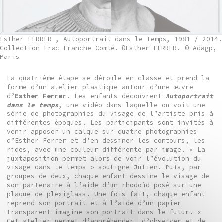
Esther FERRER , Autoportrait dans le temps, 1981 / 2014.
Collection Frac-Franche-Comté.
©Esther FERRER. © Adagp,
Paris
La quatrième étape se déroule en classe et prend la
forme d’un atelier plastique autour d’une œuvre
d’
Esther Ferrer
. Les enfants découvrent
Autoportrait
dans le temps
, une vidéo dans laquelle on voit une
série de photographies du visage de l’artiste pris à
différentes époques. Les participants sont invités à
venir apposer un calque sur quatre photographies
d’Esther Ferrer et d’en dessiner les contours, les
rides, avec une couleur différente par image. « La
juxtaposition permet alors de voir l’évolution du
visage dans le temps » souligne Julien. Puis, par
groupes de deux, chaque enfant dessine le visage de
son partenaire à l’aide d’un rhodoïd posé sur une
plaque de plexiglass. Une fois fait, chaque enfant
reprend son portrait et à l’aide d’un papier
transparent imagine son portrait dans le futur. «
Cet atelier permet d’appréhender, d’observer et de