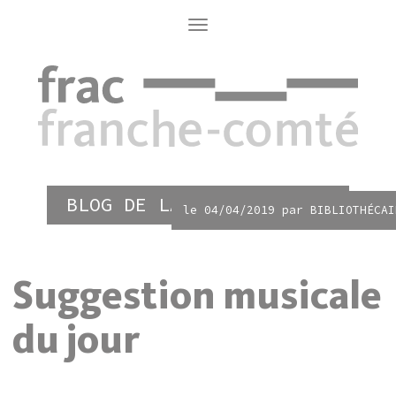
Aller
au
Toggle
navigation
contenu
principal
BLOG DE LA BIBLIOTHÈQUE
le 04/04/2019 par
BIBLIOTHÉCAI
Suggestion musicale
du jour