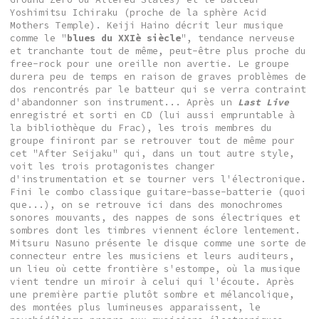
Yoshimitsu Ichiraku (proche de la sphère Acid
Mothers Temple). Keiji Haino décrit leur musique
comme le "
blues du XXIè siècle
", tendance nerveuse
et tranchante tout de même, peut-être plus proche du
free-rock pour une oreille non avertie. Le groupe
durera peu de temps en raison de graves problèmes de
dos rencontrés par le batteur qui se verra contraint
d'abandonner son instrument... Après un
Last Live
enregistré et sorti en CD (lui aussi empruntable à
la bibliothèque du Frac), les trois membres du
groupe finiront par se retrouver tout de même pour
cet "After Seijaku" qui, dans un tout autre style,
voit les trois protagonistes changer
d'instrumentation et se tourner vers l'électronique.
Fini le combo classique guitare-basse-batterie (quoi
que...), on se retrouve ici dans des monochromes
sonores mouvants, des nappes de sons électriques et
sombres dont les timbres viennent éclore lentement.
Mitsuru Nasuno présente le disque comme une sorte de
connecteur entre les musiciens et leurs auditeurs,
un lieu où cette frontière s'estompe, où la musique
vient tendre un miroir à celui qui l'écoute. Après
une première partie plutôt sombre et mélancolique,
des montées plus lumineuses apparaissent, le