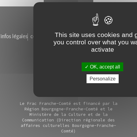
This site uses cookies and 
infos légales
contacts
marchés et offres d'emploi
plan du site
you control over what you wa
la vie du frac
les ami.e.s du frac
activate
OK, accept all
Suivez notre actualité
Personalize
Le Frac Franche-Comté est financé par la
Région Bourgogne-Franche-Comté et le
Ministère de la Culture et de la
Communication (Direction régionale des
affaires culturelles Bourgogne-Franche-
Comté)