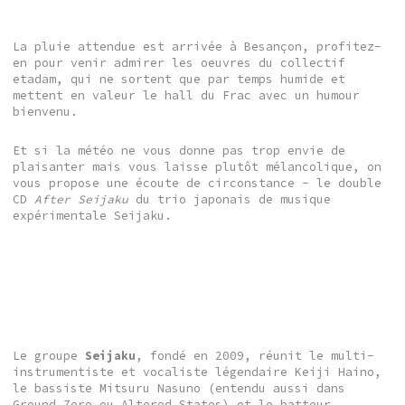
La pluie attendue est arrivée à Besançon, profitez-
en pour venir admirer les oeuvres du collectif
etadam, qui ne sortent que par temps humide et
mettent en valeur le hall du Frac avec un humour
bienvenu.
Et si la météo ne vous donne pas trop envie de
plaisanter mais vous laisse plutôt mélancolique, on
vous propose une écoute de circonstance - le double
CD
After Seijaku
du trio japonais de musique
expérimentale Seijaku.
Le groupe
Seijaku
, fondé en 2009, réunit le multi-
instrumentiste et vocaliste légendaire Keiji Haino,
le bassiste Mitsuru Nasuno (entendu aussi dans
Ground Zero ou Altered States) et le batteur