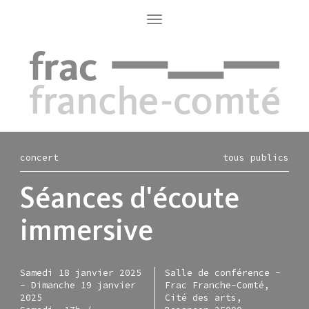
Aller
au
Toggle
navigation
contenu
principal
concert
tous publics
Séances d'écoute
immersive
Samedi 18 janvier 2025
Salle de conférence -
-
Dimanche 19 janvier
Frac Franche-Comté,
2025
Cité des arts,