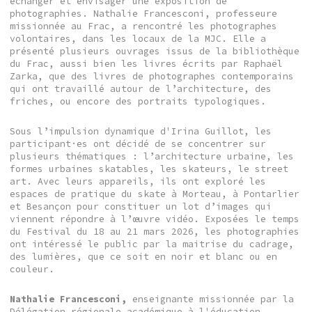
échanger et envisager une exposition de
photographies. Nathalie Francesconi, professeure
missionnée au Frac, a rencontré les photographes
volontaires, dans les locaux de la MJC. Elle a
présenté plusieurs ouvrages issus de la bibliothèque
du Frac, aussi bien les livres écrits par Raphaël
Zarka, que des livres de photographes contemporains
qui ont travaillé autour de l’architecture, des
friches, ou encore des portraits typologiques.
Sous l’impulsion dynamique d'Irina Guillot, les
participant·es ont décidé de se concentrer sur
plusieurs thématiques : l’architecture urbaine, les
formes urbaines skatables, les skateurs, le street
art. Avec leurs appareils, ils ont exploré les
espaces de pratique du skate à Morteau, à Pontarlier
et Besançon pour constituer un lot d’images qui
viennent répondre à l’œuvre vidéo. Exposées le temps
du Festival du 18 au 21 mars 2026, les photographies
ont intéressé le public par la maitrise du cadrage,
des lumières, que ce soit en noir et blanc ou en
couleur.
Nathalie Francesconi,
enseignante missionnée par la
Délégation régionale académique à l'éducation