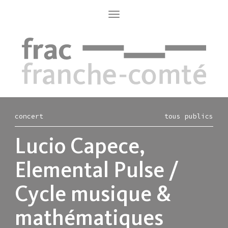
Aller
au
Toggle
navigation
contenu
principal
concert
tous publics
Lucio Capece,
Elemental Pulse /
Cycle musique &
mathématiques