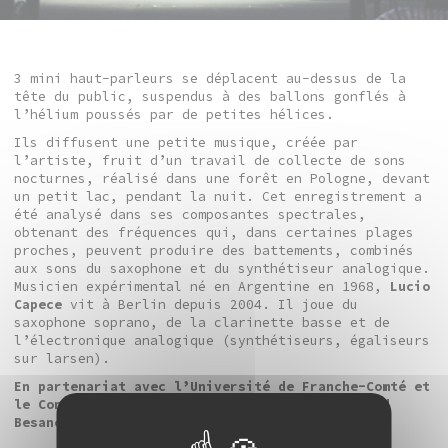
3 mini haut-parleurs se déplacent au-dessus de la
tête du public, suspendus à des ballons gonflés à
l’hélium poussés par de petites hélices.
Ils diffusent une petite musique, créée par
l’artiste, fruit d’un travail de collecte de sons
nocturnes, réalisé dans une forêt en Pologne, devant
un petit lac, pendant la nuit. Cet enregistrement a
été analysé dans ses composantes spectrales,
obtenant des fréquences qui, dans certaines plages
proches, peuvent produire des battements, combinés
aux sons du saxophone et du synthétiseur analogique.
Musicien expérimental né en Argentine en 1968,
Lucio
Capece
vit à Berlin depuis 2004. Il joue du
saxophone soprano, de la clarinette basse et de
l’électronique analogique (synthétiseurs, égaliseurs
sur larsen).
En partenariat avec l’
Université de Franche-Comté
et
le
Conservatoire à Rayonnement Régional duGrand
Besançon Métropole
.