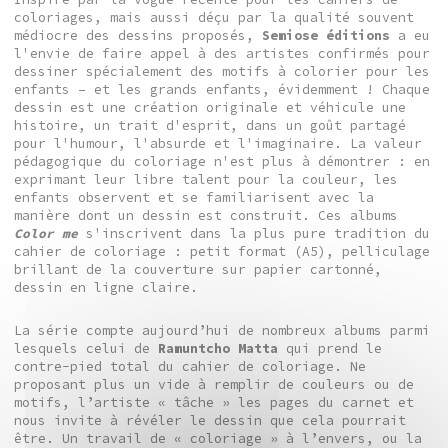
coloriages, mais aussi déçu par la qualité souvent
médiocre des dessins proposés,
Semiose éditions
a eu
l'envie de faire appel à des artistes confirmés pour
dessiner spécialement des motifs à colorier pour les
enfants – et les grands enfants, évidemment ! Chaque
dessin est une création originale et véhicule une
histoire, un trait d'esprit, dans un goût partagé
pour l'humour, l'absurde et l'imaginaire. La valeur
pédagogique du coloriage n'est plus à démontrer : en
exprimant leur libre talent pour la couleur, les
enfants observent et se familiarisent avec la
manière dont un dessin est construit. Ces albums
Color me
s'inscrivent dans la plus pure tradition du
cahier de coloriage : petit format (A5), pelliculage
brillant de la couverture sur papier cartonné,
dessin en ligne claire.
La série compte aujourd’hui de nombreux albums parmi
lesquels celui de
Ramuntcho Matta
qui prend le
contre-pied total du cahier de coloriage. Ne
proposant plus un vide à remplir de couleurs ou de
motifs, l’artiste « tâche » les pages du carnet et
nous invite à révéler le dessin que cela pourrait
être. Un travail de « coloriage » à l’envers, ou la