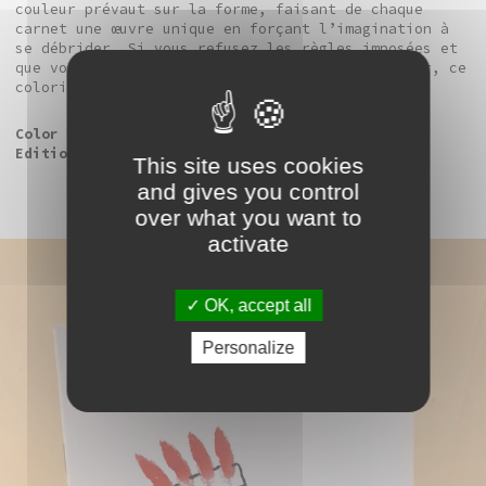
couleur prévaut sur la forme, faisant de chaque
carnet une œuvre unique en forçant l’imagination à
se débrider. Si vous refusez les règles imposées et
que vous en avez marre de ne pas devoir déborder, ce
coloriage est fait pour vous !
Color Me – Ramuntcho Matta
Editions Semiose - 24 pages
This site uses cookies
and gives you control
over what you want to
activate
OK, accept all
Personalize