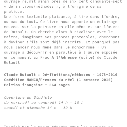
ouvrage réunit ainsi près de six cent cinquante-sept
« définitions/méthodes », à l’origine de sa
pratique.
Une forme textuelle plaisante, à lire dans l’ordre,
ou pas du tout… Ce livre nous apporte un éclairage
nouveau sur la peinture en elle-même et sur l’œuvre
de Rutault. On cherche alors à rivaliser avec le
maître, imaginant ses propres protocoles, cherchant
à deviner s’ils sont déjà inscrits. Et pourquoi pas
nous lancer nous même dans le monochrome ! Un
ouvrage à découvrir en parallèle à l’œuvre exposée
en ce moment au Frac
A l’Adresse (suite)
de Claude
Rutault.
Claude Rutault : Dé-finitions/méthodes – 1973-2016
Coédition MAMCO/Presses du réel (1 octobre 2016)
Edition française - 864 pages
Ouverture du Studiolo
du mercredi au vendredi 14 h – 18 h
samedi et dimanche 14 h – 19 h
Inspiré par la vogue récente pour les cahiers de