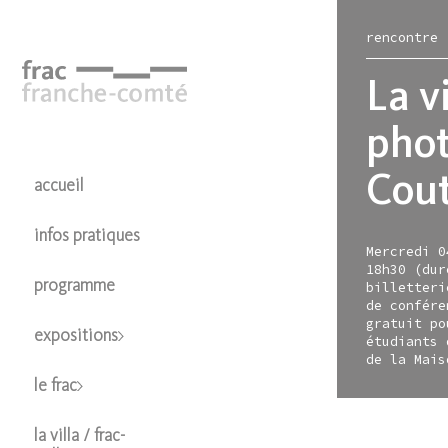
Aller
au
rencontre
contenu
principal
La v
pho
Cout
expos
le fr
hors-
colle
accueil
en 
bât
le f
prés
infos pratiques
à ve
café
cart
en l
Mercredi 0
18h30 (dur
pas
libra
le sa
poli
programme
billetteri
l’es
la m
prêt
de confére
gratuit po
orga
la m
expositions
étudiants 
de la Mais
le frac
la villa / frac-