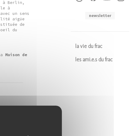
r à Berlin,
ile à
 avec un sens
newsletter
ilité aigüe
nstituée de
’oeil du
la vie du frac
.
la
Maison de
les ami.e.s du frac
Soumettre
les
rt