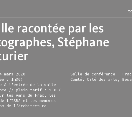
t
ille racontée par les
tographes, Stéphane
urier
itions
ac
les-murs
ction
ce moment
iment
rac en région
entation
nir
-restaurant
e en ligne
igne
4 mars 2020
Salle de conférence - Frac
ée : 1h30)
Comté, Cité des arts, Besa
sées
irie
tellite
tique d'acquisitions
e à l’entrée de la salle
sentiel
allette lefever
s
nce // plein tarif : 5 € /
ur les Amis du Frac, les
nisation
allette zarka
de l’ISBA et les membres
on de l’Architecture