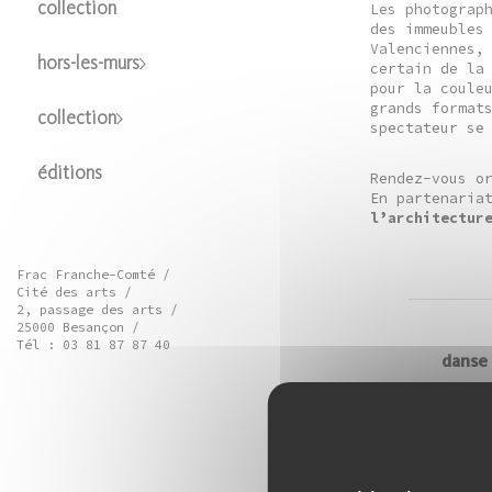
Les photograp
collection
des immeubles
Valenciennes,
hors-les-murs
certain de la
pour la coule
grands format
collection
spectateur se
éditions
Rendez-vous o
En partenaria
l’architectur
Frac Franche-Comté /
Cité des arts /
2, passage des arts /
25000 Besançon /
Tél : 03 81 87 87 40
danse
Spec
Faut
Gol