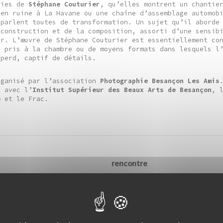
hies de
Stéphane Couturier
, qu’elles montrent un chantie
 en ruine à La Havane ou une chaîne d’assemblage automob
 parlent toutes de transformation. Un sujet qu’il aborde
 construction et de la composition, assorti d’une sensib
ur. L’œuvre de Stéphane Couturier est essentiellement co
s pris à la chambre ou de moyens formats dans lesquels l
 perd, captif de détails.
rganisé par l’association
Photographie Besançon Les Amis
t avec l’
Institut Supérieur des Beaux Arts de Besançon
, 
e
et le Frac.
rencontre
tacle-exposition :
La ville racontée par 
euils de Laurent
photographes, Gilbe
dring
Fastenaekens