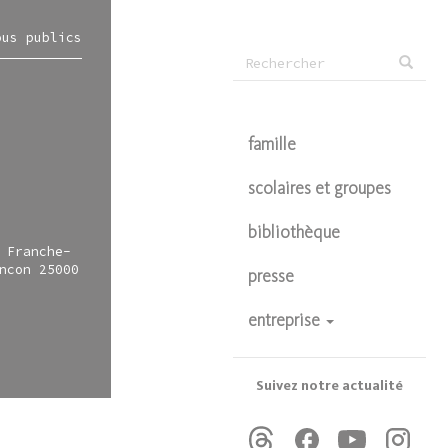
ous publics
Formulaire
Rechercher
de
recherche
famille
scolaires et groupes
bibliothèque
 Franche-
ncon 25000
presse
entreprise
devenir partenaire
privatisations
Suivez notre actualité