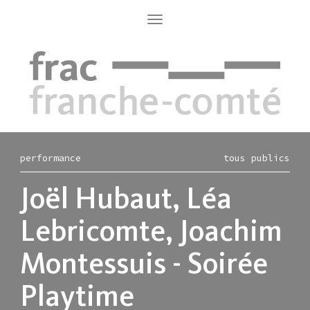
Aller
au
Toggle
navigation
contenu
principal
performance
tous publics
Joël Hubaut, Léa
Lebricomte, Joachim
Montessuis - Soirée
Playtime