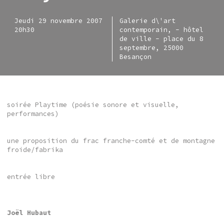
Jeudi 29 novembre 2007
Galerie d\'art
20h30
contemporain, - hôtel
de ville - place du 8
septembre, 25000
Besançon
soirée Playtime (poésie sonore et visuelle,
performances)
une proposition du frac franche-comté et de montagne
froide/fabrika
entrée libre
Joël Hubaut