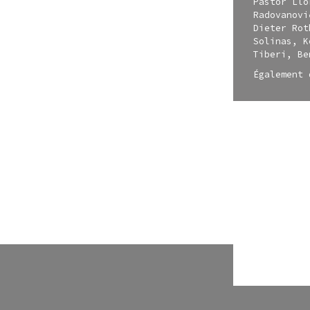
Pastor Llo
Radovanovi
Dieter Rot
Solinas, K
Tiberi, Be
Également 