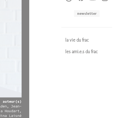
newsletter
la vie du frac
les ami.e.s du frac
Soumettre
auteur(s)
Aden
Jean-
ia Houdart
Nina Laisné