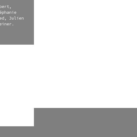
bert,
éphanie
ed, Julien
einer.