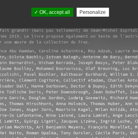
 travers une large documentation visuelle accompagnée de
r les commissaires des expositions. Afin de souligner la
OK, accept all
Personalize
plinaire du projet artistique et culturel du Frac, chaqu
 une année d'expositions, s'enrichit d'une fiction ou d'
un imaginaire d'écrivain. Bildungs-vinyles : de quelques
fait grandir (mais pas tellement) de Jean-Michel Espital
née 2019. Le livre propose également un texte de l'autri
r une œuvre de la collection du Frac.
nce Abu Hamdan, Caroline Achaintre, Roy Adzak, Laurie An
in, Silvia Bächli, Istvan Balogh, Antoine de Bary, Bernd
ain Bernardini, Hicham Berrada, Joseph Beuys, Peter Blak
laume Boulley, Mohamed Bourouissa, Olaf Breuning, Luc Br
ccolichi, Pavel Büchler, Balthasar Burkhard, William S. 
rrière, Clément Cogitore, Collectif etadam, Charles Anto
lvador Dalí, Hanne Darboven, Dector & Dupuy, Edith Dekyn
ie Tödliche Doris, Peter Downsbrough, Jean Dubuffet, Isa
ora García, Douglas Gordon, Ludwig Gosewitz, Richard Ham
es, Thomas Hirschhorn, Anna Holveck, Thomas Huber, Ann V
Joe Jones, Asger Jorn, Mauricio Kagel, Milan Knížák, Ats
rie-Jo Lafontaine, Nino Laisné, Laura Lamiel, Ange Lecci
l LeWitt, György Ligeti, Jacques Lizène, Ingrid Luche, C
yriam Mechita, Ari Benjamin Meyers, François Morellet, M
Rei Naito, Roman Opalka, Tony Oursler, Cécile Paris, Gér