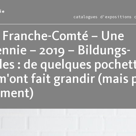
ie
catalogues d'expositions 
 Franche-Comté – Une
nnie – 2019 – Bildungs-
itions
ac
les-murs
ction
les : de quelques pochet
ce moment
iment
rac en région
entation
m'ont fait grandir (mais 
nir
-restaurant
e en ligne
igne
sées
irie
tellite
tique d'acquisitions
lement)
sentiel
allette lefever
s
nisation
allette zarka