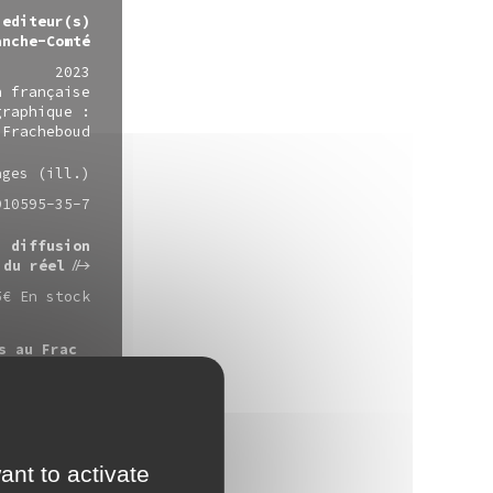
editeur(s)
anche-Comté
2023
n française
graphique :
 Fracheboud
ages (ill.)
910595-35-7
diffusion
 du réel
5€ En stock
s au Frac
ent conçu
té
ant to activate
ter cette