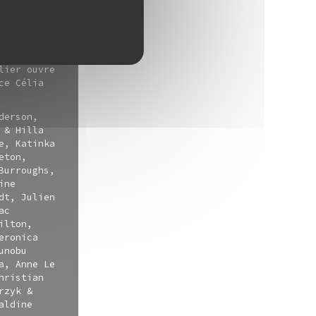
s textes
 dimension
e ouvrage,
un poème
 pochettes
lier ouvre
ce Célia
derson,
 & Hilla
e, Katinka
eton,
Burroughs,
ine
dt, Julien
ac
ilton,
eronica
unobu
a, Anne Le
hristian
rzyk &
aldine