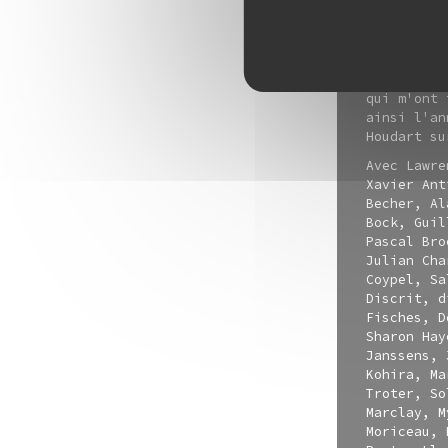
histoire à
rédigés pa
transdisci
consacré à
reflétant 
qui m'ont 
ainsi l'an
Houdart su
Avec Lawre
Xavier Ant
Becher, Al
Bock, Guil
Pascal Bro
Julian Cha
Coypel, Sa
Discrit, d
Fisches, D
Sharon Hay
Janssens, 
Kohira, Ma
Troter, So
Marclay, M
Moriceau, 