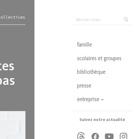
Formulaire
collectives
Rechercher
de
recherche
famille
scolaires et groupes
tes
bibliothèque
pas
presse
entreprise
devenir partenaire
privatisations
Suivez notre actualité