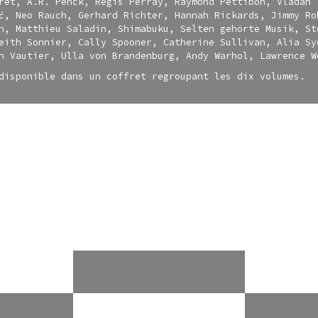
ret, A.R. Penck, Régis Perray, Raymond Pettibon, Vladan
ć, Neo Rauch, Gerhard Richter, Hannah Rickards, Jimmy Ro
h, Matthieu Saladin, Shimabuku, Selten gehörte Musik, St
eith Sonnier, Cally Spooner, Catherine Sullivan, Alia Sy
n Vautier, Ulla von Brandenburg, Andy Warhol, Lawrence W
disponible dans un coffret regroupant les dix volumes.