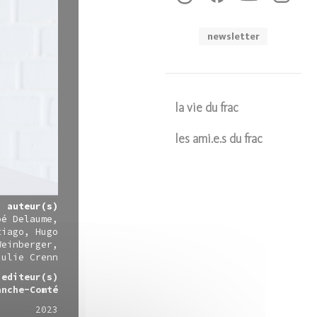
newsletter
la vie du frac
les ami.e.s du frac
Soumettre
auteur(s)
oé Delaume
tiago
Hugo
Weinberger
Julie Crenn
editeur(s)
anche-Comté
2023