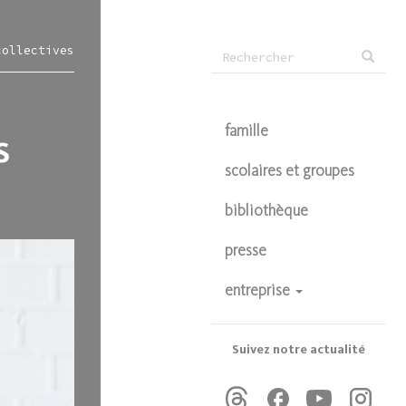
Formulaire
collectives
Rechercher
de
recherche
famille
s
scolaires et groupes
bibliothèque
presse
entreprise
devenir partenaire
privatisations
Suivez notre actualité