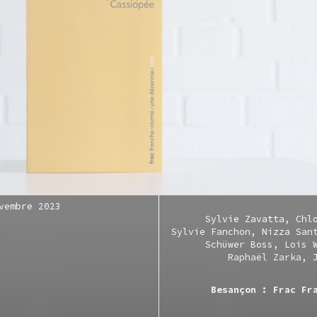
vembre 2023
Sylvie Zavatta
Chl
Sylvie Fanchon
Nizza San
Schüwer Boss
Lois 
Raphaël Zarka
Besançon : Frac Fr