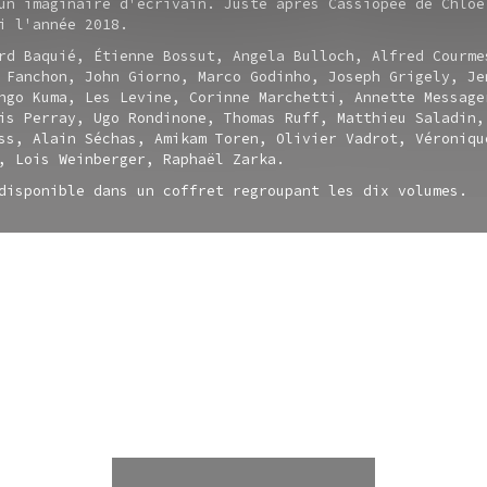
un imaginaire d'écrivain. Juste après Cassiopée de Chloé
i l'année 2018.
rd Baquié, Étienne Bossut, Angela Bulloch, Alfred Courme
 Fanchon, John Giorno, Marco Godinho, Joseph Grigely, Je
ngo Kuma, Les Levine, Corinne Marchetti, Annette Message
is Perray, Ugo Rondinone, Thomas Ruff, Matthieu Saladin,
ss, Alain Séchas, Amikam Toren, Olivier Vadrot, Véroniqu
, Lois Weinberger, Raphaël Zarka.
disponible dans un coffret regroupant les dix volumes.