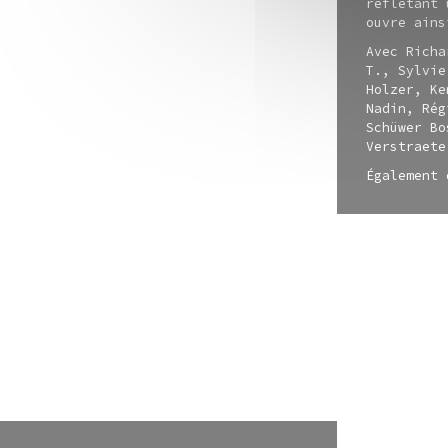
reflétant 
ouvre ains
Avec Richa
T., Sylvie
Holzer, Ke
Nadin, Rég
Schüwer Bo
Verstraete
Également 