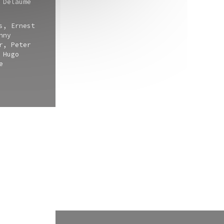
 Delaume
s, Ernest
nny
r, Peter
 Hugo
e