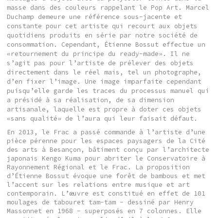
masse dans des couleurs rappelant le Pop Art. Marcel
Duchamp demeure une référence sous-jacente et
constante pour cet artiste qui recourt aux objets
quotidiens produits en série par notre société de
consommation. Cependant, Étienne Bossut effectue un
«retournement du principe du ready-made». Il ne
s’agit pas pour l’artiste de prélever des objets
directement dans le réel mais, tel un photographe,
d’en fixer l’image. Une image imparfaite cependant
puisqu’elle garde les traces du processus manuel qui
a présidé à sa réalisation, de sa dimension
artisanale, laquelle est propre à doter ces objets
«sans qualité» de l’aura qui leur faisait défaut.
En 2013, le Frac a passé commande à l’artiste d’une
pièce pérenne pour les espaces paysagers de la Cité
des arts à Besançon, bâtiment conçu par l’architecte
japonais Kengo Kuma pour abriter le Conservatoire à
Rayonnement Régional et le Frac. La proposition
d’Étienne Bossut évoque une forêt de bambous et met
l’accent sur les relations entre musique et art
contemporain. L’œuvre est constitué en effet de 101
moulages de tabouret tam-tam - dessiné par Henry
Massonnet en 1968 - superposés en 7 colonnes. Elle