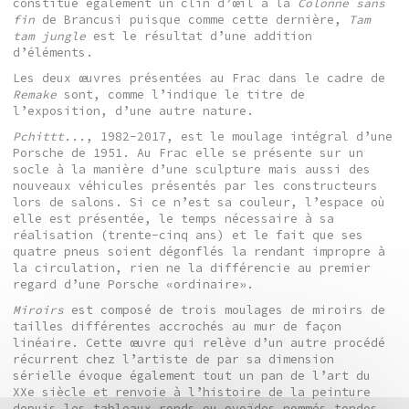
constitue également un clin d’œil à la
Colonne sans
fin
de Brancusi puisque comme cette dernière,
Tam
tam jungle
est le résultat d’une addition
d’éléments.
Les deux œuvres présentées au Frac dans le cadre de
Remake
sont, comme l’indique le titre de
l’exposition, d’une autre nature.
Pchittt...
, 1982-2017, est le moulage intégral d’une
Porsche de 1951. Au Frac elle se présente sur un
socle à la manière d’une sculpture mais aussi des
nouveaux véhicules présentés par les constructeurs
lors de salons. Si ce n’est sa couleur, l’espace où
elle est présentée, le temps nécessaire à sa
réalisation (trente-cinq ans) et le fait que ses
quatre pneus soient dégonflés la rendant impropre à
la circulation, rien ne la différencie au premier
regard d’une Porsche «ordinaire».
Miroirs
est composé de trois moulages de miroirs de
tailles différentes accrochés au mur de façon
linéaire. Cette œuvre qui relève d’un autre procédé
récurrent chez l’artiste de par sa dimension
sérielle évoque également tout un pan de l’art du
XXe siècle et renvoie à l’histoire de la peinture
depuis les tableaux ronds ou ovoïdes nommés tondos,