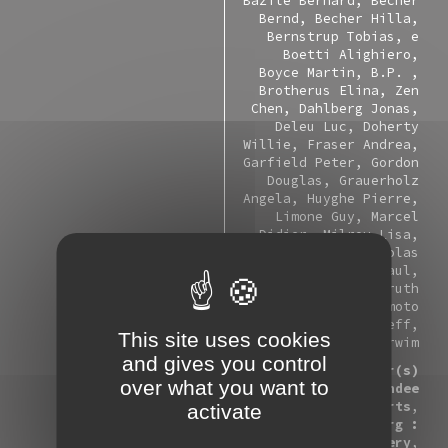
Bazile Bernard
Becher
Bernd
Becher Hilla
Bernstrup Tobias
e
Boetti Alighiero
Boyce Martin
B.P.
Brotherus Elina
Zen
Chen
Dahlberg Jonas
Deleu Luc
Doherty
Willie
Fraser Andrea
Garfield Peter
Gordon
Douglas
Grauerholz
Angela
Huyghe Pierre
Limone Guy
Marcel
Didier
Milroy Lisa
Morris Sarah
Nicolas
Lalie
Pouvreau Paul
Reip Hugues
Struth
Thomas
Sugimoto
Hiroshi
Wall Jeff
This site uses cookies
Wurm Erwim
and gives you control
editeur(s)
over what you want to
Dundee : Dundee
Contemporary Arts
activate
Edimbourg :
Fruitmarket Gallery