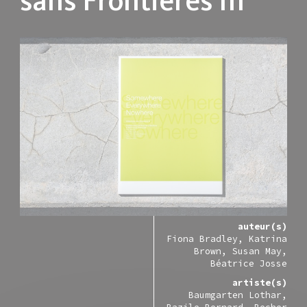
sans Frontières III
auteur(s)
Fiona Bradley
Katrina
Brown
Susan May
Béatrice Josse
artiste(s)
Baumgarten Lothar