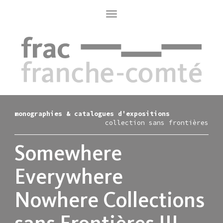
Aller
au
Toggle
navigation
contenu
principal
monographies & catalogues d'expositions
collection sans frontières
Somewhere
Everywhere
Nowhere
Collections