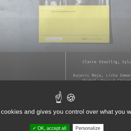
Claire Stoullig
Syl
Bajevic Maja
Licha Emma
Michel
Bossut Etien
Viviano
Spadaro Mi
Didier
Motti Gia
Nicolas
Po
Besançon : Frac Fr
 cookies and gives you control over what you w
n.p., ill. en noir & bla
OK, accept all
Personalize