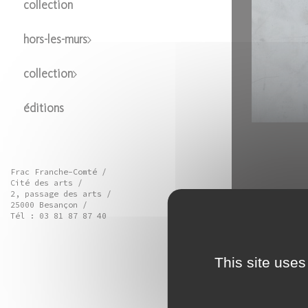
collection
hors-les-murs
collection
éditions
Frac Franche-Comté /
Cité des arts /
2, passage des arts /
25000 Besançon /
Tél : 03 81 87 87 40
This site uses