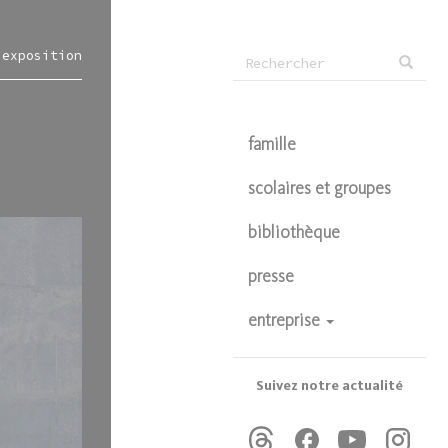
Formulaire
'exposition
Rechercher
de
recherche
famille
scolaires et groupes
bibliothèque
presse
entreprise
devenir partenaire
privatisations
Suivez notre actualité