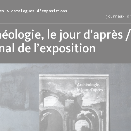
es & catalogues d'expositions
journaux d
éologie, le jour d’après /
nal de l’exposition
itions
ac
les-murs
ction
ce moment
iment
rac en région
entation
nir
-restaurant
e en ligne
igne
sées
irie
tellite
tique d'acquisitions
sentiel
allette lefever
s
nisation
allette zarka