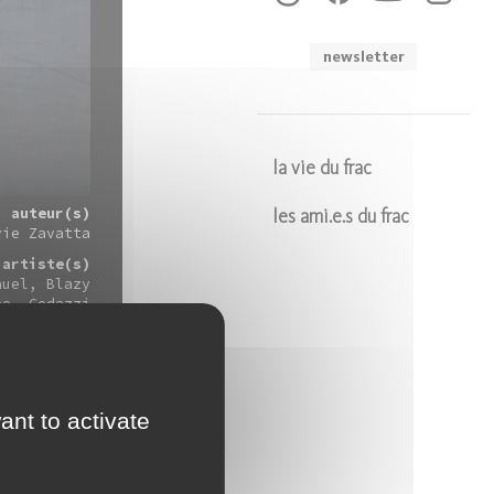
newsletter
la vie du frac
auteur(s)
les ami.e.s du frac
vie Zavatta
Soumettre
artiste(s)
nuel
Blazy
ne
Codazzi
cco
Marcel
nni
Moulin
uvreau Paul
editeur(s)
anche-Comté
ant to activate
2005
nc, 21x29,7
cm