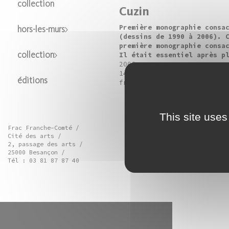
collection
Cuzin
Première monographie consa
hors-les-murs
(dessins de 1990 à 2006). 
première monographie consa
Il était essentiel après p
collection
2006
144 p., ill. en coul., 17x
éditions
français/allemand
This site uses
Frac Franche-Comté /
Cité des arts /
2, passage des arts /
25000 Besançon /
Tél : 03 81 87 87 40