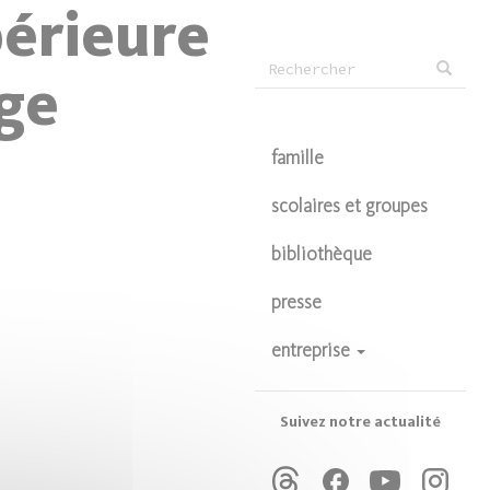
périeure
Formulaire
age
Rechercher
de
recherche
famille
scolaires et groupes
bibliothèque
presse
entreprise
devenir partenaire
privatisations
Suivez notre actualité