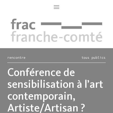
Aller
au
Toggle
navigation
contenu
principal
rencontre
tous publics
Conférence de
sensibilisation à l’art
contemporain,
Artiste/Artisan ?