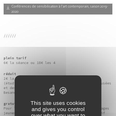
Conférences de sensibilisation à l’art contemporain, saison 2019-
2020
//////
plein tarif
6€ la séance ou 18€ les 4
réduit
2€ la séance ou 6€ les 4
(étudiants, demandeurs d’emploi, les Amis des Musées
et des Bibliothèques de Besançon, Photographie
Besançon Les Amis)
This site uses cookies
gratuit
and gives you control
Pour les Amis du Frac Franche-Comté,Carte avantages
jeunes : une séance gratuite au choix, puis tarif
over what you want to