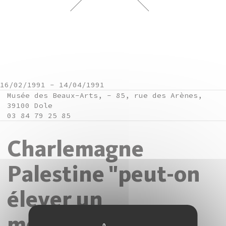
16/02/1991
-
14/04/1991
Musée des Beaux-Arts, - 85, rue des Arènes,
39100 Dole
03 84 79 25 85
Charlemagne
Palestine "peut-on
élever un
monument à la