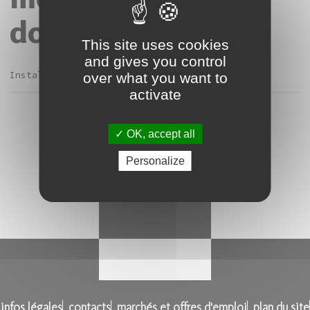
douleur ?"
This site uses cookies
and gives you control
Installation in situ de
The God bear
over what you want to
activate
OK, accept all
Personalize
infos légales
contacts
marchés et offres d'emploi
plan du site