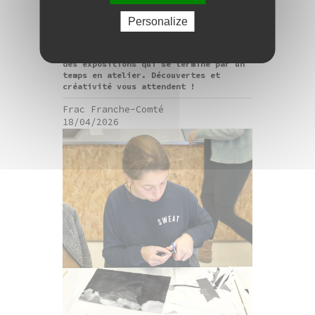
enfants / vacances de
printemps
Personalize
La visite-atelier réunit petits et
grands autour d’un parcours de visite
des expositions qui se termine par un
temps en atelier. Découvertes et
créativité vous attendent !
Frac Franche-Comté
18/04/2026