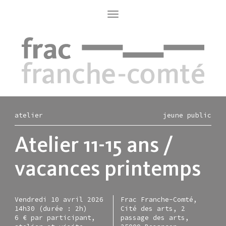
Aller
au
Toggle
navigation
contenu
principal
atelier
jeune public
Atelier 11-15 ans /
vacances printemps
Vendredi 10 avril 2026
Frac Franche-Comté,
14h30 (durée : 2h)
Cité des arts, 2
6 € par participant,
passage des arts,